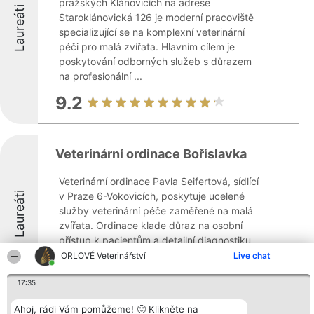
pražských Klánovicích na adrese
Laureáti
Staroklánovická 126 je moderní pracoviště
specializující se na komplexní veterinární
péči pro malá zvířata. Hlavním cílem je
poskytování odborných služeb s důrazem
na profesionální ...
9.2
Veterinární ordinace Bořislavka
Veterinární ordinace Pavla Seifertová, sídlící
Laureáti
v Praze 6-Vokovicích, poskytuje ucelené
služby veterinární péče zaměřené na malá
zvířata. Ordinace klade důraz na osobní
přístup k pacientům a detailní diagnostiku,
k čemuž využívá současné technologie ...
ORLOVÉ Veterinářství
Live chat
8.9
17:35
Ahoj, rádi Vám pomůžeme! 🙂 Klikněte na