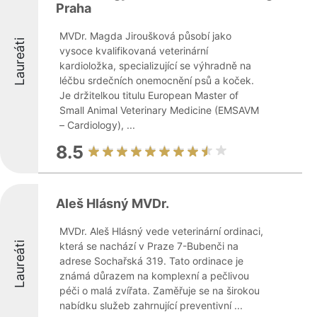
Praha
MVDr. Magda Jiroušková působí jako
Laureáti
vysoce kvalifikovaná veterinární
kardioložka, specializující se výhradně na
léčbu srdečních onemocnění psů a koček.
Je držitelkou titulu European Master of
Small Animal Veterinary Medicine (EMSAVM
– Cardiology), ...
8.5
Aleš Hlásný MVDr.
MVDr. Aleš Hlásný vede veterinární ordinaci,
Laureáti
která se nachází v Praze 7-Bubenči na
adrese Sochařská 319. Tato ordinace je
známá důrazem na komplexní a pečlivou
péči o malá zvířata. Zaměřuje se na širokou
nabídku služeb zahrnující preventivní ...