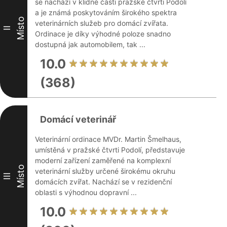
se nachází v klidné části pražské čtvrti Podolí
a je známá poskytováním širokého spektra
Místo
veterinárních služeb pro domácí zvířata.
II
Ordinace je díky výhodné poloze snadno
dostupná jak automobilem, tak ...
10.0
(368)
Domácí veterinář
Veterinární ordinace MVDr. Martin Šmelhaus,
umístěná v pražské čtvrti Podolí, představuje
moderní zařízení zaměřené na komplexní
Místo
veterinární služby určené širokému okruhu
III
domácích zvířat. Nachází se v rezidenční
oblasti s výhodnou dopravní ...
10.0