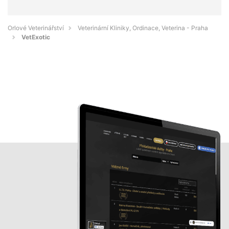
Orlové Veterinářství
Veterinární Kliniky, Ordinace, Veterina - Praha
VetExotic