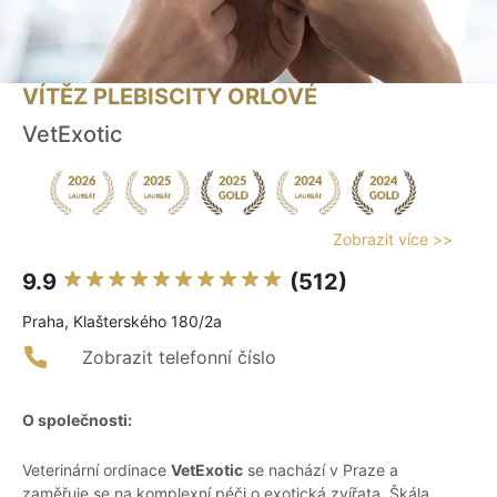
VÍTĚZ PLEBISCITY ORLOVÉ
VetExotic
Zobrazit více >>
9.9
(512)
Praha, Klašterského 180/2a
Zobrazit telefonní číslo
O společnosti:
Veterinární ordinace
VetExotic
se nachází v Praze a
zaměřuje se na komplexní péči o exotická zvířata. Škála