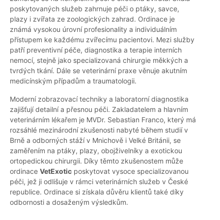
poskytovaných služeb zahrnuje péči o ptáky, savce,
plazy i zvířata ze zoologických zahrad. Ordinace je
známá vysokou úrovní profesionality a individuálním
přístupem ke každému zvířecímu pacientovi. Mezi služby
patří preventivní péče, diagnostika a terapie interních
nemocí, stejně jako specializovaná chirurgie měkkých a
tvrdých tkání. Dále se veterinární praxe věnuje akutním
medicínským případům a traumatologii.
Moderní zobrazovací techniky a laboratorní diagnostika
zajišťují detailní a přesnou péči. Zakladatelem a hlavním
veterinárním lékařem je MVDr. Sebastian Franco, který má
rozsáhlé mezinárodní zkušenosti nabyté během studií v
Brně a odborných stáží v Mnichově i Velké Británii, se
zaměřením na ptáky, plazy, obojživelníky a exotickou
ortopedickou chirurgii. Díky těmto zkušenostem může
ordinace
VetExotic
poskytovat vysoce specializovanou
péči, jež ji odlišuje v rámci veterinárních služeb v České
republice. Ordinace si získala důvěru klientů také díky
odbornosti a dosaženým výsledkům.