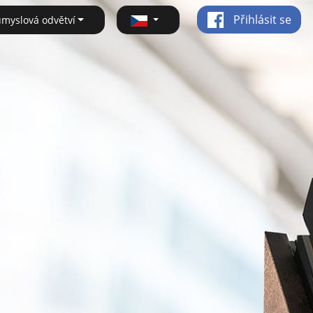
Přihlásit se
ůmyslová odvětví