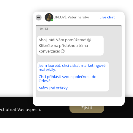
ORLOVÉ Veterinářství
Live chat
04:13
Ahoj, rádi Vám pomůžeme! 🙂
Klikněte na příslušnou téma
konverzace! 🙂
Jsem laureát, chci získat marketingové
materiály.
Chci přihlásit svou společnost do
Orlové.
Mám jiné otázky.
Zjistit
vychutnat Váš úspěch.