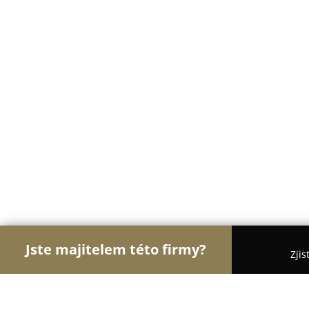
Jste majitelem této firmy?
Zjis
Orlové Veterinářství
Veterinární Kliniky, Ordinac