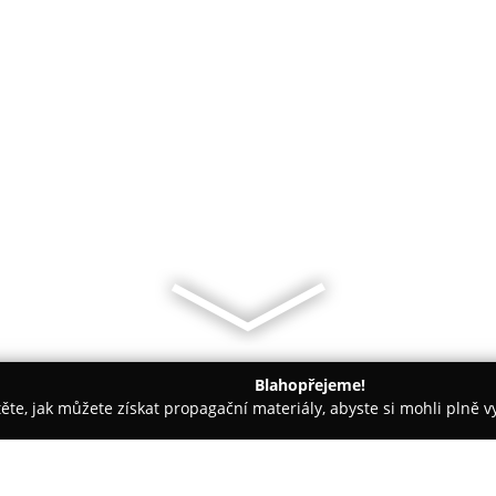
Blahopřejeme!
těte, jak můžete získat propagační materiály, abyste si mohli plně 
e, Veterina - Praha
VETPOINT