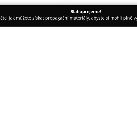
Blahopřejeme!
těte, jak můžete získat propagační materiály, abyste si mohli plně 
e, Veterina - Praha
Veterinární klinika IVET
O společnosti:
Veterinární klinika IVET
sídlící
mnoho druhů zvířat. Zaměřuje s
léčby, a to s využitím moderní
oblasti světové veterinární med
Zobrazit více >>
různých oblastech, mezi něž pat
dermatologie.
Zařízení je kompletně vybaveno 
včetně podrobných vyšetření pát
metod využívá digitální rentgen