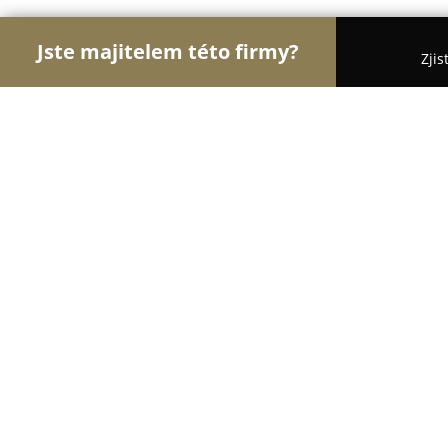
Jste majitelem této firmy?
Zjis
Orlové Veterinářství
Veterinární Kliniky, Ordinac
Veterinární klinika IVET
8.5
(514)
Praha, Prague
Zobrazit telefonní číslo