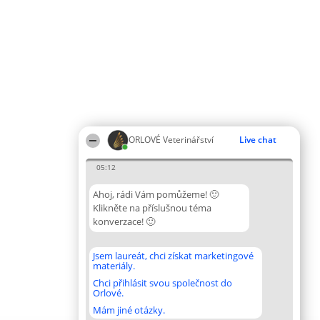
ORLOVÉ Veterinářství
Live chat
05:12
Ahoj, rádi Vám pomůžeme! 🙂
Klikněte na příslušnou téma
konverzace! 🙂
Jsem laureát, chci získat marketingové
materiály.
Chci přihlásit svou společnost do
Orlové.
Mám jiné otázky.