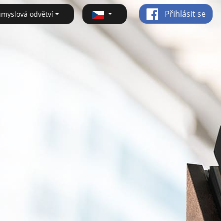
Přihlásit se
ůmyslová odvětví