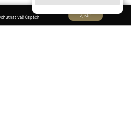
Zjistit
vychutnat Váš úspěch.
 v Praze poskytuje rozsáhlou veterinární péči pro
e na poskytování špičkové úrovně diagnostiky i
ho medicínského vybavení a aktuálních poznatků z
icíny. Klinika nabízí specializované služby v
ří neurologie, pokročilá ortopedie, kardiologie a
pro realizaci složitých chirurgických operací,
eře, srdce či kostních struktur. Z diagnostických
, CT technologie, sonografii, endoskopii a také