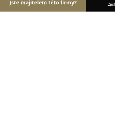
Jste majitelem této firmy?
Zjis
Orlové Veterinářství
Veterinární Kliniky, Ordinac
Veterinární ordinace Hanspaulka
8.8
(22)
Praha, Na Bečvářce 725/36
Zobrazit telefonní číslo