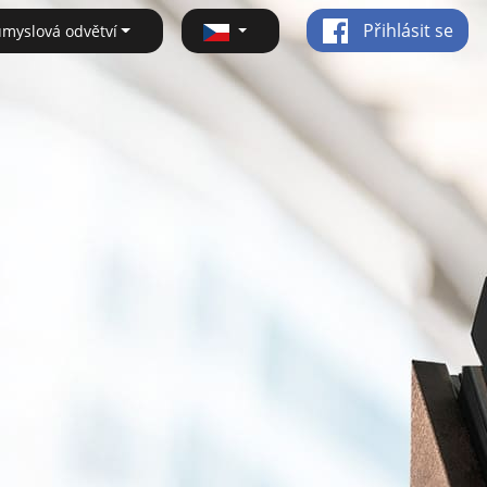
Přihlásit se
ůmyslová odvětví