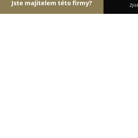
Jste majitelem této firmy?
Zjis
Orlové Veterinářství
Veterinární Kliniky, Ordinac
Aida - Veterinární klinika
9
(64)
Praha, Šumavská 29
Zobrazit telefonní číslo