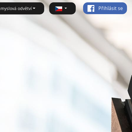
Přihlásit se
ůmyslová odvětví