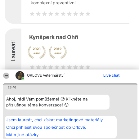
komplexní preventivní ...
Kynšperk nad Ohří
Laureáti
ORLOVÉ Veterinářství
Live chat
23:46
Organizátor hlasování
Plebiscyt
Kontakt
Bright Side Solutions sp. z o.
Vítězové
Kontakt
Ahoj, rádi Vám pomůžeme! 🙂 Klikněte na
o. sp. k.
Seznam všech
ul. Ruska 22
laureátů
příslušnou téma konverzace! 🙂
Wrocław 50-079
Zásady
KRS 0000749100 | Regon
Pravidla
381313360 | NIP 8943132676
Zásady
Jsem laureát, chci získat marketingové materiály.
ochrany
Chci přihlásit svou společnost do Orlové.
osobních údajů
Mám jiné otázky.