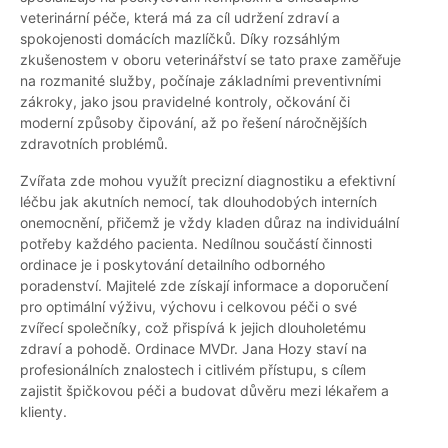
veterinární péče, která má za cíl udržení zdraví a
spokojenosti domácích mazlíčků. Díky rozsáhlým
zkušenostem v oboru veterinářství se tato praxe zaměřuje
na rozmanité služby, počínaje základními preventivními
zákroky, jako jsou pravidelné kontroly, očkování či
moderní způsoby čipování, až po řešení náročnějších
zdravotních problémů.
Zvířata zde mohou využít precizní diagnostiku a efektivní
léčbu jak akutních nemocí, tak dlouhodobých interních
onemocnění, přičemž je vždy kladen důraz na individuální
potřeby každého pacienta. Nedílnou součástí činnosti
ordinace je i poskytování detailního odborného
poradenství. Majitelé zde získají informace a doporučení
pro optimální výživu, výchovu i celkovou péči o své
zvířecí společníky, což přispívá k jejich dlouholetému
zdraví a pohodě. Ordinace MVDr. Jana Hozy staví na
profesionálních znalostech i citlivém přístupu, s cílem
zajistit špičkovou péči a budovat důvěru mezi lékařem a
klienty.