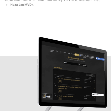
Orlové Veterinářství
Veterinární Kliniky, Ordinace, Veterina - Cheb
Hoza Jan MVDr.