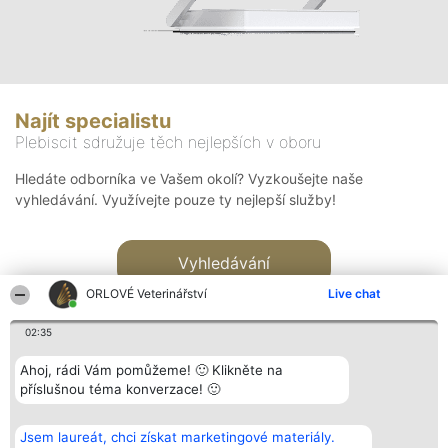
Najít specialistu
Plebiscit sdružuje těch nejlepších v oboru
Hledáte odborníka ve Vašem okolí? Vyzkoušejte naše
vyhledávání. Využívejte pouze ty nejlepší služby!
Vyhledávání
ORLOVÉ Veterinářství
Live chat
02:35
Ahoj, rádi Vám pomůžeme! 🙂 Klikněte na
příslušnou téma konverzace! 🙂
Organizátor hlasování
Plebiscyt
Kontakt
Bright Side Solutions sp. z o.
Vítězové
Kontakt
Jsem laureát, chci získat marketingové materiály.
o. sp. k.
Seznam všech