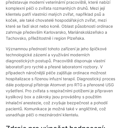
představuje moderní veterinární pracoviště, které nabízí
komplexní péči o zvířata rozmanitých druhů. Mezi její
klientelu patří vlastníci malých zvířat, například psů a
koček, ale také chovatelé hospodářských zvířat, mezi
které se řadí skot nebo koně. Oblast působnosti ordinace
zahrnuje především Karlovarsko, Mariánskolázeňsko a
Tachovsko, příležitostně i region Plzeňska.
Významnou předností tohoto zařízení je jeho špičkové
technologické zázemí a využívání moderních
diagnostických postupů. Pracoviště disponuje vlastní
laboratoří pro rychlé a přesné laboratorní rozbory. V
případech náročnější péče zajišťuje ordinace možnost
hospitalizace s řízenou infuzní terapií. Diagnostický proces
dále podporují přístroje Atomvet pro RTG a přenosné USG
vyšetření. Pro zvířata s respiračními potížemi je připraven
kyslíkový box a zákroky jsou prováděny s použitím
inhalační anestezie, což zvyšuje bezpečnost a pohodlí
pacientů. Komunikace je možná také v angličtině, což
usnadňuje péči o mezinárodní klientelu.