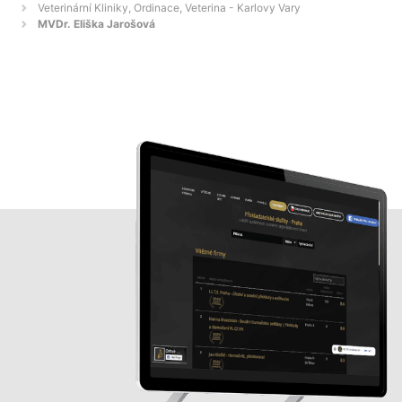
Veterinární Kliniky, Ordinace, Veterina - Karlovy Vary
MVDr. Eliška Jarošová