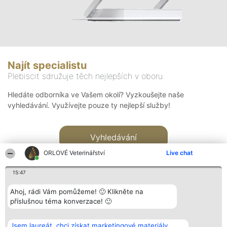
Najít specialistu
Plebiscit sdružuje těch nejlepších v oboru
Hledáte odborníka ve Vašem okolí? Vyzkoušejte naše
vyhledávání. Využívejte pouze ty nejlepší služby!
Vyhledávání
ORLOVÉ Veterinářství
Live chat
15:47
Ahoj, rádi Vám pomůžeme! 🙂 Klikněte na
příslušnou téma konverzace! 🙂
Organizátor hlasování
Plebiscyt
Kontakt
Bright Side Solutions sp. z o.
Vítězové
Kontakt
Jsem laureát, chci získat marketingové materiály.
o. sp. k.
Seznam všech