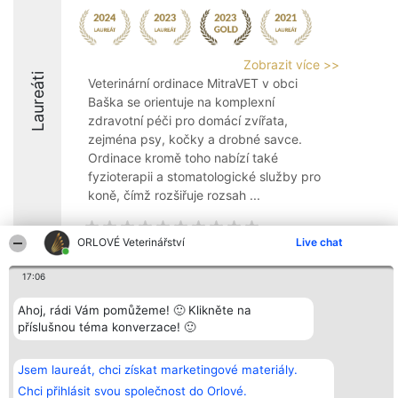
Zobrazit více >>
Laureáti
Veterinární ordinace MitraVET v obci
Baška se orientuje na komplexní
zdravotní péči pro domácí zvířata,
zejména psy, kočky a drobné savce.
Ordinace kromě toho nabízí také
fyzioterapii a stomatologické služby pro
koně, čímž rozšiřuje rozsah ...
ORLOVÉ Veterinářství
Live chat
17:06
Organizátor hlasování
Plebiscyt
Kontakt
Bright Side Solutions sp. z o.
Vítězové
Kontakt
Ahoj, rádi Vám pomůžeme! 🙂 Klikněte na
o. sp. k.
Seznam všech
příslušnou téma konverzace! 🙂
ul. Ruska 22
laureátů
Wrocław 50-079
Zásady
KRS 0000749100 | Regon
Pravidla
Jsem laureát, chci získat marketingové materiály.
381313360 | NIP 8943132676
Zásady
ochrany
Chci přihlásit svou společnost do Orlové.
osobních údajů