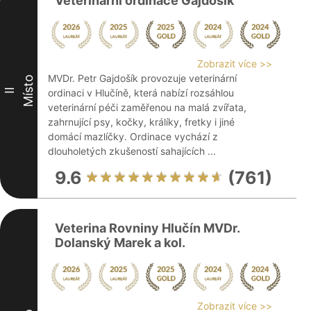
Veterinární ordinace Gajdošík
Zobrazit více >>
MVDr. Petr Gajdošík provozuje veterinární
Místo
II
ordinaci v Hlučíně, která nabízí rozsáhlou
veterinární péči zaměřenou na malá zvířata,
zahrnující psy, kočky, králíky, fretky i jiné
domácí mazlíčky. Ordinace vychází z
dlouholetých zkušeností sahajících ...
9.6
(761)
Veterina Rovniny Hlučín MVDr.
Dolanský Marek a kol.
Zobrazit více >>