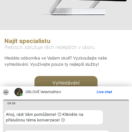
Najít specialistu
Plebiscit sdružuje těch nejlepších v oboru
Hledáte odborníka ve Vašem okolí? Vyzkoušejte naše
vyhledávání. Využívejte pouze ty nejlepší služby!
Vyhledávání
ORLOVÉ Veterinářství
Live chat
04:34
Ahoj, rádi Vám pomůžeme! 🙂 Klikněte na
příslušnou téma konverzace! 🙂
Organizátor hlasování
Plebiscyt
Kontakt
Bright Side Solutions sp. z o.
Vítězové
Kontakt