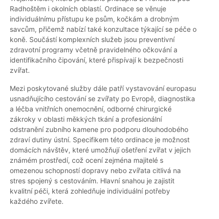
Radhoštěm i okolních oblastí. Ordinace se věnuje
individuálnímu přístupu ke psům, kočkám a drobným
savcům, přičemž nabízí také konzultace týkající se péče o
koně. Součástí komplexních služeb jsou preventivní
zdravotní programy včetně pravidelného očkování a
identifikačního čipování, které přispívají k bezpečnosti
zvířat.
Mezi poskytované služby dále patří vystavování europasu
usnadňujícího cestování se zvířaty po Evropě, diagnostika
a léčba vnitřních onemocnění, odborné chirurgické
zákroky v oblasti měkkých tkání a profesionální
odstranění zubního kamene pro podporu dlouhodobého
zdraví dutiny ústní. Specifikem této ordinace je možnost
domácích návštěv, které umožňují ošetření zvířat v jejich
známém prostředí, což ocení zejména majitelé s
omezenou schopností dopravy nebo zvířata citlivá na
stres spojený s cestováním. Hlavní snahou je zajistit
kvalitní péči, která zohledňuje individuální potřeby
každého zvířete.