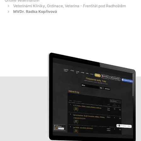
Orlové Veterinářství
Veterinární Kliniky, Ordinace, Veterina - Frenštát pod Radhoštěm
MVDr. Radka Kopřivová