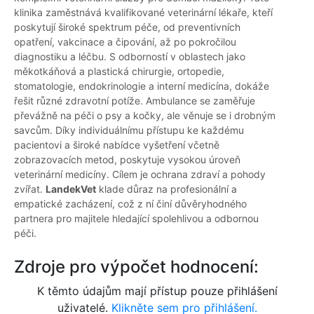
klinika zaměstnává kvalifikované veterinární lékaře, kteří
poskytují široké spektrum péče, od preventivních
opatření, vakcinace a čipování, až po pokročilou
diagnostiku a léčbu. S odborností v oblastech jako
měkotkáňová a plastická chirurgie, ortopedie,
stomatologie, endokrinologie a interní medicína, dokáže
řešit různé zdravotní potíže. Ambulance se zaměřuje
převážně na péči o psy a kočky, ale věnuje se i drobným
savcům. Díky individuálnímu přístupu ke každému
pacientovi a široké nabídce vyšetření včetně
zobrazovacích metod, poskytuje vysokou úroveň
veterinární medicíny. Cílem je ochrana zdraví a pohody
zvířat.
LandekVet
klade důraz na profesionální a
empatické zacházení, což z ní činí důvěryhodného
partnera pro majitele hledající spolehlivou a odbornou
péči.
Zdroje pro výpočet hodnocení:
K těmto údajům mají přístup pouze přihlášení
uživatelé.
Klikněte sem pro přihlášení.