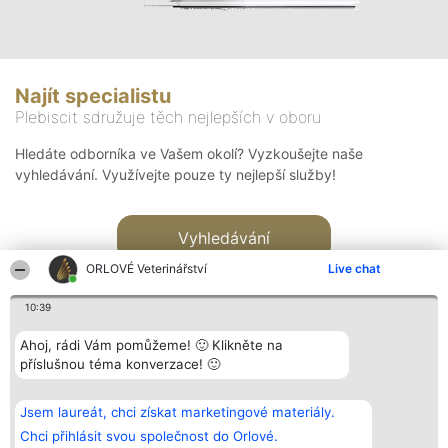
Najít specialistu
Plebiscit sdružuje těch nejlepších v oboru
Hledáte odborníka ve Vašem okolí? Vyzkoušejte naše
vyhledávání. Využívejte pouze ty nejlepší služby!
Vyhledávání
ORLOVÉ Veterinářství
Live chat
10:39
Ahoj, rádi Vám pomůžeme! 🙂 Klikněte na
příslušnou téma konverzace! 🙂
Organizátor hlasování
Plebiscyt
Kontakt
Bright Side Solutions sp. z o.
Vítězové
Kontakt
Jsem laureát, chci získat marketingové materiály.
o. sp. k.
Seznam všech
ul. Ruska 22
laureátů
Chci přihlásit svou společnost do Orlové.
Wrocław 50-079
Zásady