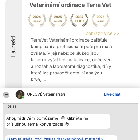
Veterinární ordinace Terra Vet
Zobrazit více >>
Laureáti
TerraVet Veterinární ordinace zajišťuje
komplexní a profesionální péči pro malá
zvířata. V její nabídce služeb jsou
klinická vyšetření, vakcinace, odčervení
a rozsáhlá laboratorní diagnostika, díky
které lze provádět detailní analýzu
krve, ...
9.8
ORLOVÉ Veterinářství
Live chat
08:33
Organizátor hlasování
Plebiscyt
Kontakt
Bright Side Solutions sp. z o.
Ahoj, rádi Vám pomůžeme! 🙂 Klikněte na
Vítězové
Kontakt
o. sp. k.
Seznam všech
příslušnou téma konverzace! 🙂
ul. Ruska 22
laureátů
Wrocław 50-079
Zásady
KRS 0000749100 | Regon
Pravidla
Jsem laureát, chci získat marketingové materiály.