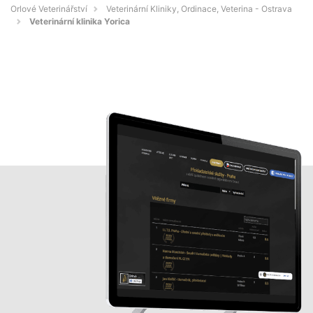
Orlové Veterinářství
Veterinární Kliniky, Ordinace, Veterina - Ostrava
Veterinární klinika Yorica