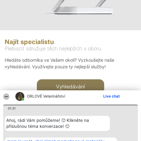
Najít specialistu
Plebiscit sdružuje těch nejlepších v oboru
Hledáte odborníka ve Vašem okolí? Vyzkoušejte naše
vyhledávání. Využívejte pouze ty nejlepší služby!
Vyhledávání
ORLOVÉ Veterinářství
Live chat
01:31
Ahoj, rádi Vám pomůžeme! 🙂 Klikněte na
příslušnou téma konverzace! 🙂
Organizátor hlasování
Plebiscyt
Kontakt
Bright Side Solutions sp. z o.
Vítězové
Kontakt