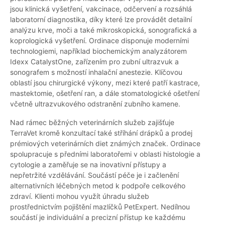
jsou klinická vyšetření, vakcinace, odčervení a rozsáhlá
laboratorní diagnostika, díky které lze provádět detailní
analýzu krve, moči a také mikroskopická, sonografická a
koprologická vyšetření. Ordinace disponuje moderními
technologiemi, například biochemickým analyzátorem
Idexx CatalystOne, zařízením pro zubní ultrazvuk a
sonografem s možností inhalační anestezie. Klíčovou
oblastí jsou chirurgické výkony, mezi které patří kastrace,
mastektomie, ošetření ran, a dále stomatologické ošetření
včetně ultrazvukového odstranění zubního kamene.
Nad rámec běžných veterinárních služeb zajišťuje
TerraVet kromě konzultací také stříhání drápků a prodej
prémiových veterinárních diet známých značek. Ordinace
spolupracuje s předními laboratořemi v oblasti histologie a
cytologie a zaměřuje se na inovativní přístupy a
nepřetržité vzdělávání. Součástí péče je i začlenění
alternativních léčebných metod k podpoře celkového
zdraví. Klienti mohou využít úhradu služeb
prostřednictvím pojištění mazlíčků PetExpert. Nedílnou
součástí je individuální a precizní přístup ke každému