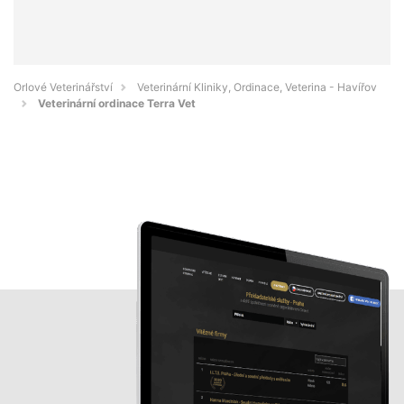
Orlové Veterinářství
Veterinární Kliniky, Ordinace, Veterina - Havířov
Veterinární ordinace Terra Vet