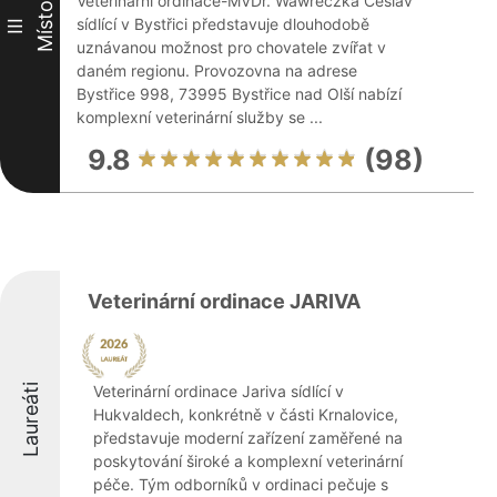
Veterinární ordinace-MVDr. Wawreczka Česlav
Místo
sídlící v Bystřici představuje dlouhodobě
III
uznávanou možnost pro chovatele zvířat v
daném regionu. Provozovna na adrese
Bystřice 998, 73995 Bystřice nad Olší nabízí
komplexní veterinární služby se ...
9.8
(98)
Veterinární ordinace JARIVA
Laureáti
Veterinární ordinace Jariva sídlící v
Hukvaldech, konkrétně v části Krnalovice,
představuje moderní zařízení zaměřené na
poskytování široké a komplexní veterinární
péče. Tým odborníků v ordinaci pečuje s