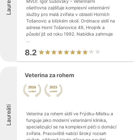
Laureáti
MVDr. Igor Sušovský – Veterinární
ošetřovna zajišťuje komplexní veterinární
služby pro malá zvířata v oblasti Horních
Tošanovic a blízkém okolí. Ordinace sídlí na
adrese Horní Tošanovice 49, Hnojník a
působí již od roku 1992. Nabídka zahrnuje
...
8.2
Veterina za rohem
Laureáti
Veterina za rohem sídlí ve Frýdku-Místku a
funguje jako moderní veterinární klinika,
specializující se na komplexní péči o domácí
zvířata. Pracoviště nabízí široký rozsah
služeb, přičemž klade důraz na použití