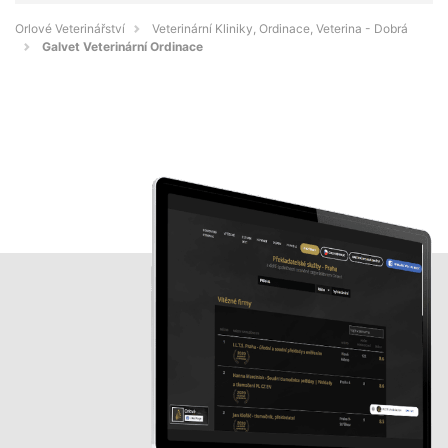
Orlové Veterinářství
Veterinární Kliniky, Ordinace, Veterina - Dobrá
Galvet Veterinární Ordinace