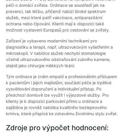
péči o domácí zvířata. Ordinace se soustředí jak na
prevenci, tak léčbu, přičemž nabízí široké spektrum
služeb, mezi které patří vakcinace, antiparazitární
ochrana nebo čipování. Klienti mají k dispozici také
možnost vystavení Europasů pro cestování se zvířaty.
Zařízení je vybaveno moderními technikami pro
diagnostiku a terapii, např. ultrazvukovým vyšetřením a
mikroskopií. V nabídce služeb nechybí stomatologie
včetně ultrazvukového odstraňování zubního kamene,
stejně jako chirurgie měkkých tkání.
Tým ordinace je znám empatií a profesionálním přístupem
k pacientům i jejich majitelům; součástí péče je trpělivé
vysvětlování doporučení a individuální přístup. Po
předchozí domluvě lze využít i výjezdové služby. Pro
klienty je k dispozici parkování přímo u ordinace a
zajištěna je rovněž nabídka kvalitního bezlepkového
krmiva, které přispívá ke zdravému životnímu stylu zvířat.
Zdroje pro výpočet hodnocení: