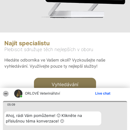
Najít specialistu
Plebiscit sdružuje těch nejlepších v oboru
Hledáte odborníka ve Vašem okolí? Vyzkoušejte naše
vyhledávání. Využívejte pouze ty nejlepší služby!
Vyhledávání
ORLOVÉ Veterinářství
Live chat
05:09
Ahoj, rádi Vám pomůžeme! 🙂 Klikněte na
příslušnou téma konverzace! 🙂
Organizátor hlasování
Plebiscyt
Kontakt