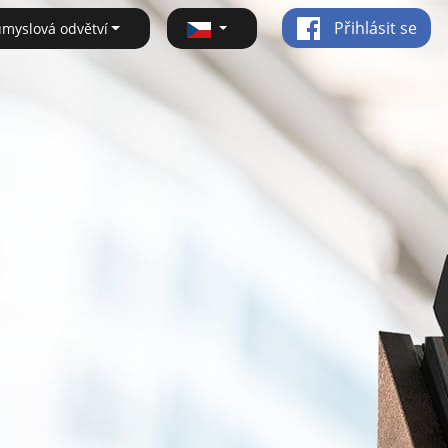
Přihlásit se
ůmyslová odvětví