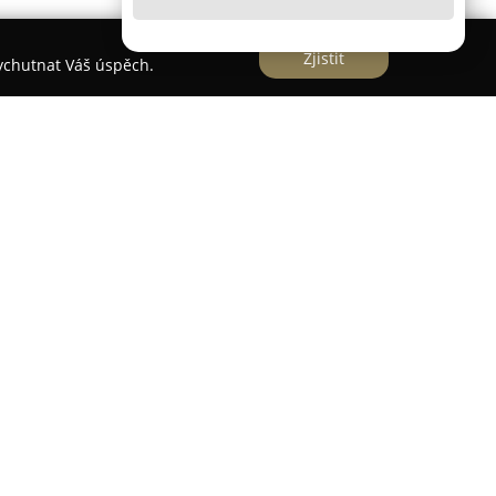
Zjistit
vychutnat Váš úspěch.
dku-Místku a funguje jako moderní veterinární
mplexní péči o domácí zvířata. Pracoviště nabízí
lade důraz na použití nejnovějších technologií a
ě. Klinický tým poskytuje preventivní programy,
šetření, vakcinace pro psy, kočky i králíky, dále
 odborné konzultace.
ádí základní vyšetření, odběry krve, sonografii
erapii i předoperační vyšetření. Chirurgické
 abscesů, kastrace, péči o dutinu ústní včetně