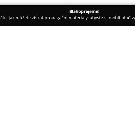
Blahopřejeme!
těte, jak můžete získat propagační materiály, abyste si mohli plně 
e, Veterina - Frýdek-Místek
Veterina za rohem
O společnosti:
Veterina za rohem
sídlí ve Frý
klinika, specializující se na ko
široký rozsah služeb, přičemž k
postupů ve veterinární medicín
které zahrnují antiparazitární o
čipování, vystavení europasů a
V oblasti interní medicíny prov
srdce a břišní dutiny, infuzní t
zákroky zahrnují ošetření ran a