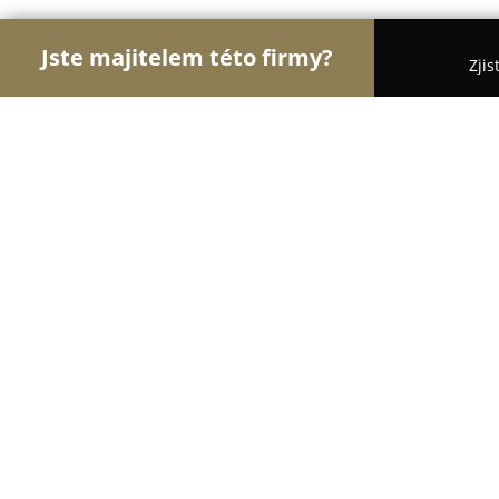
Jste majitelem této firmy?
Zjis
Orlové Veterinářství
Veterinární Kliniky, Ordinac
Veterina za rohem
9
(17)
Frýdek-Místek, Sadová 1158
Zobrazit telefonní číslo