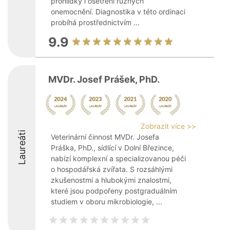
prohlídky i ošetření různých
onemocnění. Diagnostika v této ordinaci
probíhá prostřednictvím ...
9.9
MVDr. Josef Prášek, PhD.
Zobrazit více >>
Laureáti
Veterinární činnost MVDr. Josefa
Práška, PhD., sídlící v Dolní Březince,
nabízí komplexní a specializovanou péči
o hospodářská zvířata. S rozsáhlými
zkušenostmi a hlubokými znalostmi,
které jsou podpořeny postgraduálním
studiem v oboru mikrobiologie, ...