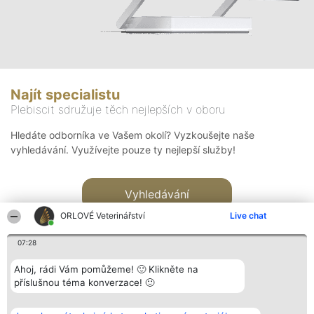
Najít specialistu
Plebiscit sdružuje těch nejlepších v oboru
Hledáte odborníka ve Vašem okolí? Vyzkoušejte naše
vyhledávání. Využívejte pouze ty nejlepší služby!
Vyhledávání
ORLOVÉ Veterinářství
Live chat
07:28
Ahoj, rádi Vám pomůžeme! 🙂 Klikněte na
příslušnou téma konverzace! 🙂
Organizátor hlasování
Plebiscyt
Kontakt
Bright Side Solutions sp. z o.
Vítězové
Kontakt