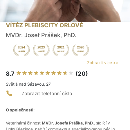
VÍTĚZ PLEBISCITY ORLOVÉ
MVDr. Josef Prášek, PhD.
Zobrazit více >>
8.7
(20)
Světlá nad Sázavou, 27
Zobrazit telefonní číslo
O společnosti:
Veterinární činnost
MVDr. Josefa Práška, PhD.
, sídlící v
Dolní Březince, nabízí komplexní a specializovanou péči o