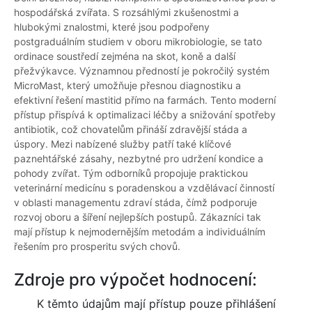
hospodářská zvířata. S rozsáhlými zkušenostmi a
hlubokými znalostmi, které jsou podpořeny
postgraduálním studiem v oboru mikrobiologie, se tato
ordinace soustředí zejména na skot, koně a další
přežvýkavce. Významnou předností je pokročilý systém
MicroMast, který umožňuje přesnou diagnostiku a
efektivní řešení mastitid přímo na farmách. Tento moderní
přístup přispívá k optimalizaci léčby a snižování spotřeby
antibiotik, což chovatelům přináší zdravější stáda a
úspory. Mezi nabízené služby patří také klíčové
paznehtářské zásahy, nezbytné pro udržení kondice a
pohody zvířat. Tým odborníků propojuje praktickou
veterinární medicínu s poradenskou a vzdělávací činností
v oblasti managementu zdraví stáda, čímž podporuje
rozvoj oboru a šíření nejlepších postupů. Zákazníci tak
mají přístup k nejmodernějším metodám a individuálním
řešením pro prosperitu svých chovů.
Zdroje pro výpočet hodnocení:
K těmto údajům mají přístup pouze přihlášení