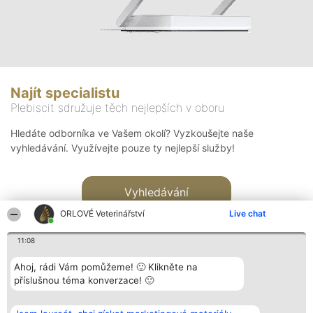
Najít specialistu
Plebiscit sdružuje těch nejlepších v oboru
Hledáte odborníka ve Vašem okolí? Vyzkoušejte naše
vyhledávání. Využívejte pouze ty nejlepší služby!
Vyhledávání
ORLOVÉ Veterinářství
Live chat
11:08
Ahoj, rádi Vám pomůžeme! 🙂 Klikněte na
příslušnou téma konverzace! 🙂
Organizátor hlasování
Plebiscyt
Kontakt
Bright Side Solutions sp. z o.
Vítězové
Kontakt