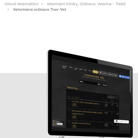
Orlové Veterinářství
Veterinární Kliniky, Ordinace, Veterina - Třebíč
Veterinární ordinace Tres-Vet