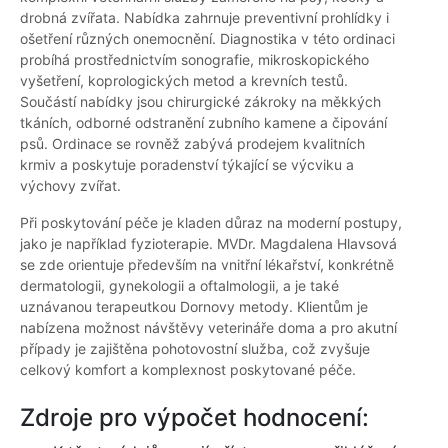
drobná zvířata. Nabídka zahrnuje preventivní prohlídky i
ošetření různých onemocnění. Diagnostika v této ordinaci
probíhá prostřednictvím sonografie, mikroskopického
vyšetření, koprologických metod a krevních testů.
Součástí nabídky jsou chirurgické zákroky na měkkých
tkáních, odborné odstranění zubního kamene a čipování
psů. Ordinace se rovněž zabývá prodejem kvalitních
krmiv a poskytuje poradenství týkající se výcviku a
výchovy zvířat.
Při poskytování péče je kladen důraz na moderní postupy,
jako je například fyzioterapie. MVDr. Magdalena Hlavsová
se zde orientuje především na vnitřní lékařství, konkrétně
dermatologii, gynekologii a oftalmologii, a je také
uznávanou terapeutkou Dornovy metody. Klientům je
nabízena možnost návštěvy veterináře doma a pro akutní
případy je zajištěna pohotovostní služba, což zvyšuje
celkový komfort a komplexnost poskytované péče.
Zdroje pro výpočet hodnocení: