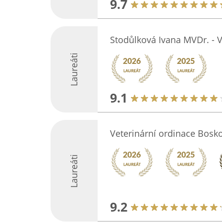
9.7
Stodůlková Ivana MVDr. - V
Laureáti
9.1
Veterinární ordinace Bosk
Laureáti
9.2