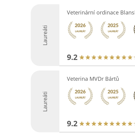
Veterinární ordinace Blan
Laureáti
9.2
Veterina MVDr Bártů
Laureáti
9.2