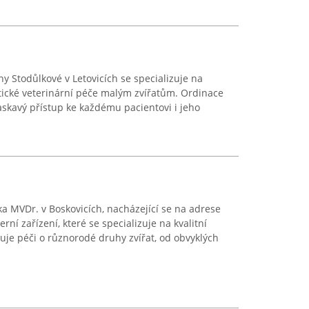
y Stodůlkové v Letovicích se specializuje na
ické veterinární péče malým zvířatům. Ordinace
laskavý přístup ke každému pacientovi i jeho
ka MVDr. v Boskovicích, nacházející se na adrese
ní zařízení, které se specializuje na kvalitní
nuje péči o různorodé druhy zvířat, od obvyklých