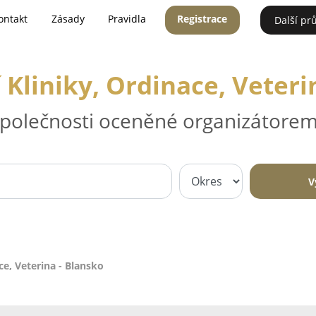
ontakt
Zásady
Pravidla
Registrace
Další pr
 Kliniky, Ordinace, Veteri
 společnosti oceněné organizátorem
V
ce, Veterina - Blansko