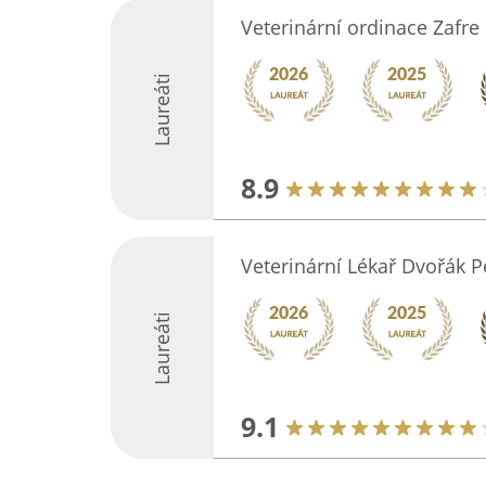
Veterinární ordinace Zafre
Laureáti
8.9
Veterinární Lékař Dvořák P
Laureáti
9.1