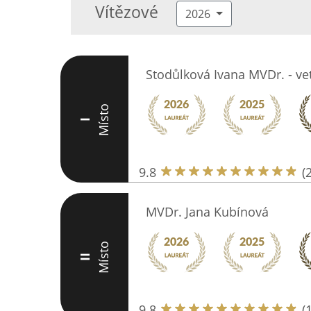
Vítězové
2026
Stodůlková Ivana MVDr. - ve
Místo
I
9.8
(
MVDr. Jana Kubínová
Místo
II
9.8
(