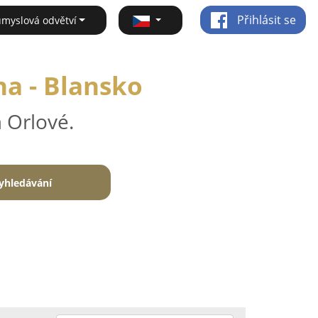
Přihlásit se
ůmyslová odvětví
na - Blansko
 Orlové.
yhledávání