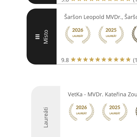
Šaršon Leopold MVDr., Šarš
Místo
III
9.8
(
VetKa - MVDr. Kateřina Zo
Laureáti