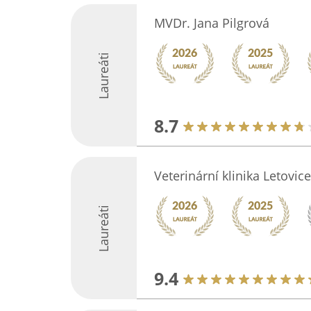
MVDr. Jana Pilgrová
Laureáti
8.7
Veterinární klinika Letovice
Laureáti
9.4