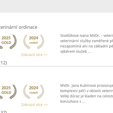
terinární ordinace
Stodůlková Ivana MVDr. - veter
veterinární služby zaměřené p
nezapomíná ani na základní pé
výběrem služeb ...
Zobrazit více >>
212)
MVDr. Jana Kubínová provozuje 
komplexní péči v oblasti veteri
Velký důraz je kladen na celos
konzultace s ...
Zobrazit více >>
137)