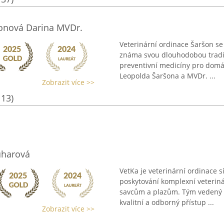
onová Darina MVDr.
Veterinární ordinace Šaršon se
známa svou dlouhodobou tradicí
preventivní medicíny pro dom
Leopolda Šaršona a MVDr. ...
Zobrazit více >>
113)
uharová
VetKa je veterinární ordinace s
poskytování komplexní veteri
savcům a plazům. Tým vedený 
kvalitní a odborný přístup ...
Zobrazit více >>