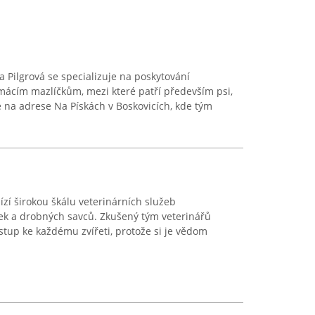
a Pilgrová se specializuje na poskytování
mácím mazlíčkům, mezi které patří především psi,
e na adrese Na Pískách v Boskovicích, kde tým
bízí širokou škálu veterinárních služeb
ek a drobných savců. Zkušený tým veterinářů
stup ke každému zvířeti, protože si je vědom