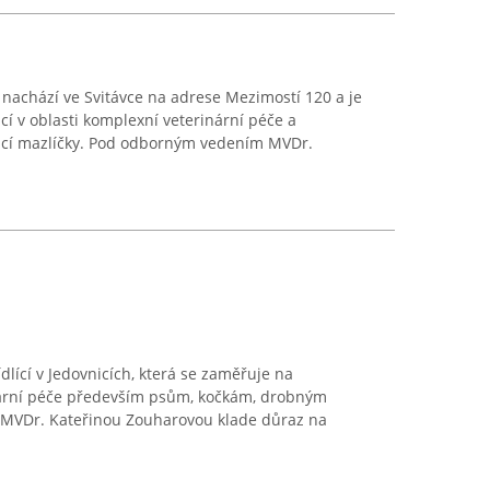
 nachází ve Svitávce na adrese Mezimostí 120 a je
 v oblasti komplexní veterinární péče a
ácí mazlíčky. Pod odborným vedením MVDr.
ídlící v Jedovnicích, která se zaměřuje na
nární péče především psům, kočkám, drobným
MVDr. Kateřinou Zouharovou klade důraz na