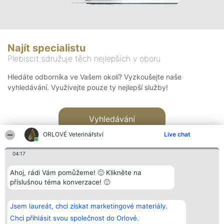
Najít specialistu
Plebiscit sdružuje těch nejlepších v oboru
Hledáte odborníka ve Vašem okolí? Vyzkoušejte naše
vyhledávání. Využívejte pouze ty nejlepší služby!
Vyhledávání
ORLOVÉ Veterinářství
Live chat
04:17
Ahoj, rádi Vám pomůžeme! 🙂 Klikněte na
příslušnou téma konverzace! 🙂
Organizátor hlasování
Plebiscyt
Kontakt
Bright Side Solutions sp. z o.
Vítězové
Kontakt
Jsem laureát, chci získat marketingové materiály.
o. sp. k.
Seznam všech
ul. Ruska 22
laureátů
Chci přihlásit svou společnost do Orlové.
Wrocław 50-079
Zásady