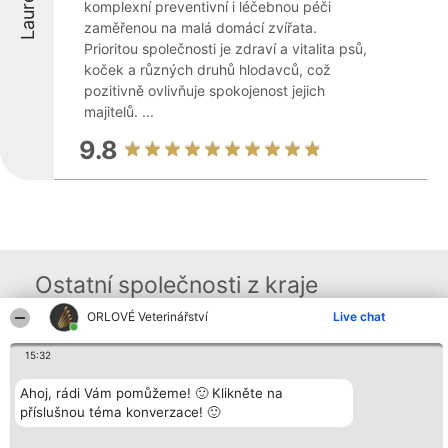
Laureáti
komplexní preventivní i léčebnou péči
zaměřenou na malá domácí zvířata.
Prioritou společnosti je zdraví a vitalita psů,
koček a různých druhů hlodavců, což
pozitivně ovlivňuje spokojenost jejich
majitelů. ...
9.8
Ostatní společnosti z kraje
ORLOVÉ Veterinářství
Live chat
Organizátor hlasování
Plebiscyt
Kontakt
15:32
Bright Side Solutions sp. z o.
Vítězové
Kontakt
o. sp. k.
Seznam všech
Ahoj, rádi Vám pomůžeme! 🙂 Klikněte na
ul. Ruska 22
laureátů
příslušnou téma konverzace! 🙂
Wrocław 50-079
Zásady
KRS 0000749100 | Regon
Pravidla
381313360 | NIP 8943132676
Zásady