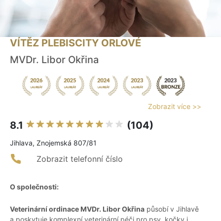
VÍTĚZ PLEBISCITY ORLOVÉ
MVDr. Libor Okřina
Zobrazit více >>
8.1
(104)
Jihlava, Znojemská 807/81
Zobrazit telefonní číslo
O společnosti:
Veterinární ordinace MVDr. Libor Okřina
působí v Jihlavě
a poskytuje komplexní veterinární péči pro psy, kočky i