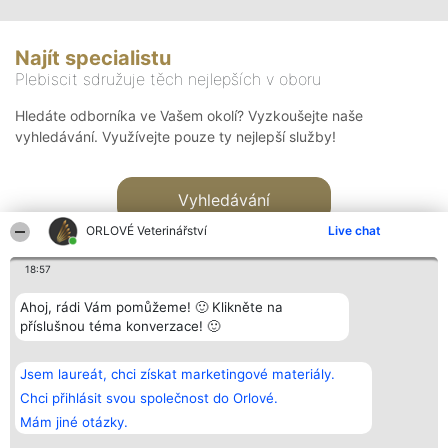
Najít specialistu
Plebiscit sdružuje těch nejlepších v oboru
Hledáte odborníka ve Vašem okolí? Vyzkoušejte naše
vyhledávání. Využívejte pouze ty nejlepší služby!
Vyhledávání
ORLOVÉ Veterinářství
Live chat
18:57
Ahoj, rádi Vám pomůžeme! 🙂 Klikněte na
příslušnou téma konverzace! 🙂
Organizátor hlasování
Plebiscyt
Kontakt
Bright Side Solutions sp. z o.
Vítězové
Kontakt
Jsem laureát, chci získat marketingové materiály.
o. sp. k.
Seznam všech
ul. Ruska 22
laureátů
Chci přihlásit svou společnost do Orlové.
Wrocław 50-079
Zásady
Mám jiné otázky.
KRS 0000749100 | Regon
Pravidla
381313360 | NIP 8943132676
Zásady