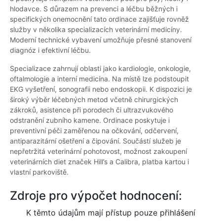
hlodavce. S důrazem na prevenci a léčbu běžných i
specifických onemocnění tato ordinace zajišťuje rovněž
služby v několika specializacích veterinární medicíny.
Moderní technické vybavení umožňuje přesné stanovení
diagnóz i efektivní léčbu.
Specializace zahrnují oblasti jako kardiologie, onkologie,
oftalmologie a interní medicína. Na místě lze podstoupit
EKG vyšetření, sonografii nebo endoskopii. K dispozici je
široký výběr léčebných metod včetně chirurgických
zákroků, asistence při porodech či ultrazvukového
odstranění zubního kamene. Ordinace poskytuje i
preventivní péči zaměřenou na očkování, odčervení,
antiparazitární ošetření a čipování. Součástí služeb je
nepřetržitá veterinární pohotovost, možnost zakoupení
veterinárních diet značek Hill’s a Calibra, platba kartou i
vlastní parkoviště.
Zdroje pro výpočet hodnocení:
K těmto údajům mají přístup pouze přihlášení