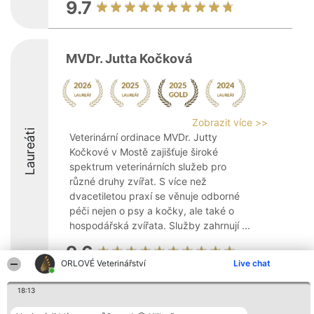
9.7
MVDr. Jutta Kočková
Zobrazit více >>
Laureáti
Veterinární ordinace MVDr. Jutty
Kočkové v Mostě zajišťuje široké
spektrum veterinárních služeb pro
různé druhy zvířat. S více než
dvacetiletou praxí se věnuje odborné
péči nejen o psy a kočky, ale také o
hospodářská zvířata. Služby zahrnují ...
9.6
ORLOVÉ Veterinářství
Live chat
18:13
Organizátor hlasování
Plebiscyt
Kontakt
Bright Side Solutions sp. z o.
Vítězové
Kontakt