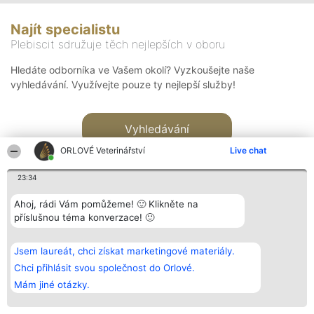
Najít specialistu
Plebiscit sdružuje těch nejlepších v oboru
Hledáte odborníka ve Vašem okolí? Vyzkoušejte naše
vyhledávání. Využívejte pouze ty nejlepší služby!
Vyhledávání
ORLOVÉ Veterinářství
Live chat
23:34
Ahoj, rádi Vám pomůžeme! 🙂 Klikněte na
příslušnou téma konverzace! 🙂
Organizátor hlasování
Plebiscyt
Kontakt
Bright Side Solutions sp. z o.
Vítězové
Kontakt
Jsem laureát, chci získat marketingové materiály.
o. sp. k.
Seznam všech
ul. Ruska 22
laureátů
Chci přihlásit svou společnost do Orlové.
Wrocław 50-079
Zásady
Mám jiné otázky.
KRS 0000749100 | Regon
Pravidla
381313360 | NIP 8943132676
Zásady
ochrany