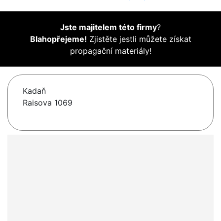
Jste majitelem této firmy
?
Blahopřejeme!
Zjistěte jestli můžete získat
propagační materiály!
Kadaň
Raisova 1069