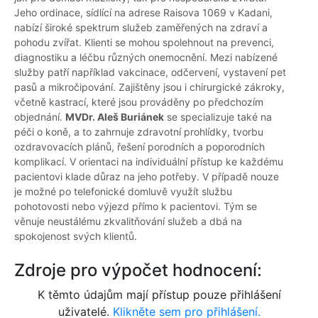
Jeho ordinace, sídlící na adrese Raisova 1069 v Kadani,
nabízí široké spektrum služeb zaměřených na zdraví a
pohodu zvířat. Klienti se mohou spolehnout na prevenci,
diagnostiku a léčbu různých onemocnění. Mezi nabízené
služby patří například vakcinace, odčervení, vystavení pet
pasů a mikročipování. Zajištěny jsou i chirurgické zákroky,
včetně kastrací, které jsou prováděny po předchozím
objednání.
MVDr. Aleš Buriánek
se specializuje také na
péči o koně, a to zahrnuje zdravotní prohlídky, tvorbu
ozdravovacích plánů, řešení porodních a poporodních
komplikací. V orientaci na individuální přístup ke každému
pacientovi klade důraz na jeho potřeby. V případě nouze
je možné po telefonické domluvě využít službu
pohotovosti nebo výjezd přímo k pacientovi. Tým se
věnuje neustálému zkvalitňování služeb a dbá na
spokojenost svých klientů.
Zdroje pro výpočet hodnocení:
K těmto údajům mají přístup pouze přihlášení
uživatelé.
Klikněte sem pro přihlášení.