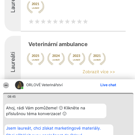
Laureáti
Veterinární ambulance
Laureáti
Zobrazit více >>
ORLOVÉ Veterinářství
Live chat
08:45
Organizátor hlasování
Plebiscyt
Kontakt
Ahoj, rádi Vám pomůžeme! 🙂 Klikněte na
Bright Side Solutions sp. z o.
Vítězové
Kontakt
příslušnou téma konverzace! 🙂
o. sp. k.
Seznam všech
ul. Ruska 22
laureátů
Wrocław 50-079
Zásady
KRS 0000749100 | Regon
Pravidla
Jsem laureát, chci získat marketingové materiály.
381313360 | NIP 8943132676
Zásady