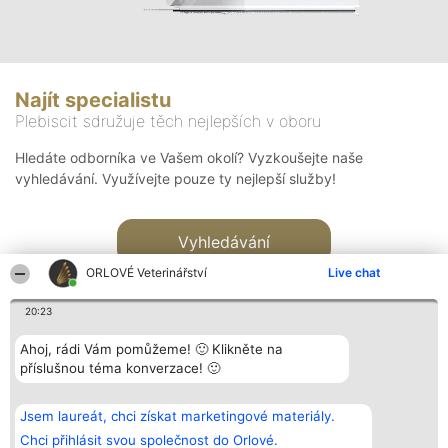
Najít specialistu
Plebiscit sdružuje těch nejlepších v oboru
Hledáte odborníka ve Vašem okolí? Vyzkoušejte naše
vyhledávání. Využívejte pouze ty nejlepší služby!
Vyhledávání
ORLOVÉ Veterinářství
Live chat
20:23
Ahoj, rádi Vám pomůžeme! 🙂 Klikněte na
příslušnou téma konverzace! 🙂
Organizátor hlasování
Plebiscyt
Kontakt
Bright Side Solutions sp. z o.
Vítězové
Kontakt
Jsem laureát, chci získat marketingové materiály.
o. sp. k.
Seznam všech
ul. Ruska 22
laureátů
Chci přihlásit svou společnost do Orlové.