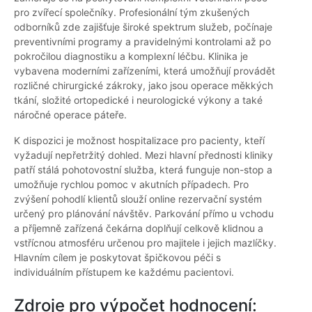
pro zvířecí společníky. Profesionální tým zkušených
odborníků zde zajišťuje široké spektrum služeb, počínaje
preventivními programy a pravidelnými kontrolami až po
pokročilou diagnostiku a komplexní léčbu. Klinika je
vybavena moderními zařízeními, která umožňují provádět
rozličné chirurgické zákroky, jako jsou operace měkkých
tkání, složité ortopedické i neurologické výkony a také
náročné operace páteře.
K dispozici je možnost hospitalizace pro pacienty, kteří
vyžadují nepřetržitý dohled. Mezi hlavní přednosti kliniky
patří stálá pohotovostní služba, která funguje non-stop a
umožňuje rychlou pomoc v akutních případech. Pro
zvýšení pohodlí klientů slouží online rezervační systém
určený pro plánování návštěv. Parkování přímo u vchodu
a příjemně zařízená čekárna doplňují celkově klidnou a
vstřícnou atmosféru určenou pro majitele i jejich mazlíčky.
Hlavním cílem je poskytovat špičkovou péči s
individuálním přístupem ke každému pacientovi.
Zdroje pro výpočet hodnocení: