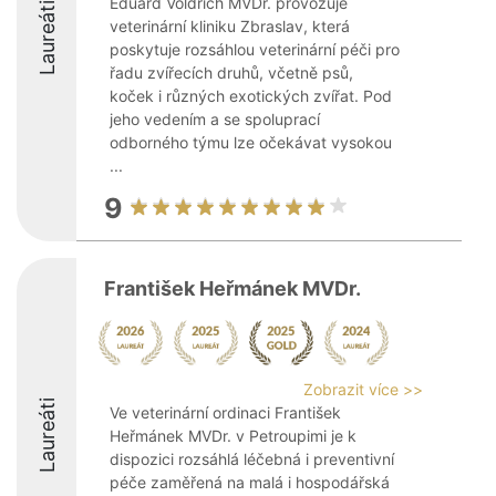
Eduard Voldřich MVDr. provozuje
Laureáti
veterinární kliniku Zbraslav, která
poskytuje rozsáhlou veterinární péči pro
řadu zvířecích druhů, včetně psů,
koček i různých exotických zvířat. Pod
jeho vedením a se spoluprací
odborného týmu lze očekávat vysokou
...
9
František Heřmánek MVDr.
Zobrazit více >>
Laureáti
Ve veterinární ordinaci František
Heřmánek MVDr. v Petroupimi je k
dispozici rozsáhlá léčebná i preventivní
péče zaměřená na malá i hospodářská