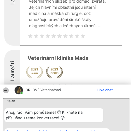
veterinárních služeb pro domácí zvířata.
Jejich hlavními oblastmi jsou interní
medicína a měkká chirurgie, což
umožňuje provádění široké škály
diagnostických a léčebných úkonů. ...
Veterinární klinika Mada
Laureáti
ORLOVÉ Veterinářství
Live chat
18:40
Organizátor hlasování
Plebiscyt
Kontakt
Bright Side Solutions sp. z o.
Ahoj, rádi Vám pomůžeme! 🙂 Klikněte na
Vítězové
Kontakt
o. sp. k.
Seznam všech
příslušnou téma konverzace! 🙂
ul. Ruska 22
laureátů
Wrocław 50-079
Zásady
KRS 0000749100 | Regon
Pravidla