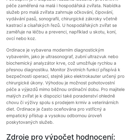
péče zaměřená na malá i hospodářská zvířata. Nabídka
služeb pro malá zvířata zahrnuje očkování, čipování,
vydávání pasů, sonografii, chirurgické zákroky včetně
kastrací a císařských řezů. U hospodářských zvířat se
zaměřuje na léčbu a prevenci, například u skotu, koní,
ovcí nebo koz.
Ordinace je vybavena moderním diagnostickým
vybavením, jako je ultrasonograf, zubní ultrazvuk nebo
biochemický analyzátor krve, což umožňuje rychlou a
přesnou diagnostiku. Monitor životních funkcí přispívá k
bezpečnosti operací, stejně jako elektrokauter určený pro
chirurgické úkony. Výhodou je možnost pohotovostní
péče a výjezdů mimo běžnou ordinační dobu. Pro majitele
malých zvířat je k dispozici také poradenství ohledně
chovu či výživy spolu s prodejem krmiv a veterinárních
diet. Ordinace je často oceňována pro vstřícný a
empatický přístup a vysokou odbornou úroveň
poskytovaných služeb.
Zdroje pro výpočet hodnocení: