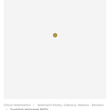
Orlové Veterinářství
Veterinární Kliniky, Ordinace, Veterina - Benešov
František Heřmánek MVDr.