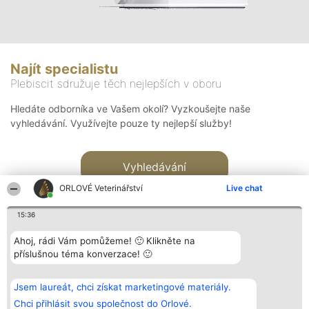
Najít specialistu
Plebiscit sdružuje těch nejlepších v oboru
Hledáte odborníka ve Vašem okolí? Vyzkoušejte naše
vyhledávání. Využívejte pouze ty nejlepší služby!
Vyhledávání
ORLOVÉ Veterinářství
Live chat
15:36
Ahoj, rádi Vám pomůžeme! 🙂 Klikněte na
příslušnou téma konverzace! 🙂
Organizátor hlasování
Plebiscyt
Kontakt
Bright Side Solutions sp. z o.
Vítězové
Kontakt
Jsem laureát, chci získat marketingové materiály.
o. sp. k.
Seznam všech
ul. Ruska 22
laureátů
Chci přihlásit svou společnost do Orlové.