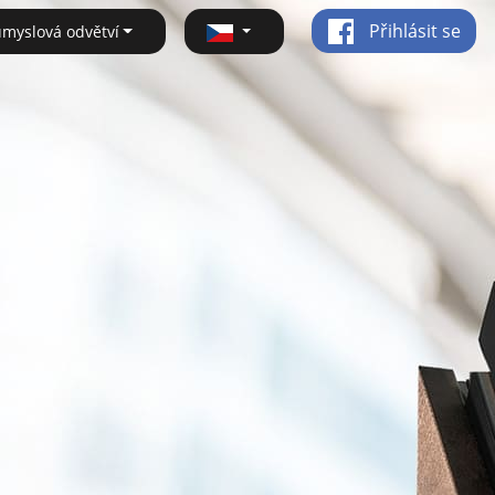
Přihlásit se
ůmyslová odvětví