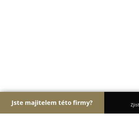
Jste majitelem této firmy?
Zjis
Orlové Veterinářství
Veterinární Kliniky, Ordinac