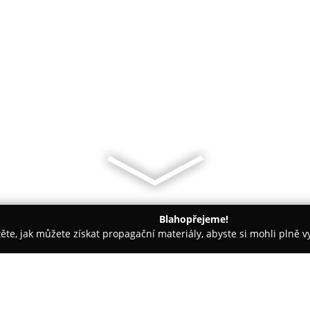
Blahopřejeme!
těte, jak můžete získat propagační materiály, abyste si mohli plně 
e, Veterina - Blansko
Stodůlková Ivana MVDr. - veterinární ord