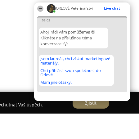
ORLOVÉ Veterinářství
Live chat
03:02
Ahoj, rádi Vám pomůžeme! 🙂
Klikněte na příslušnou téma
konverzace! 🙂
Jsem laureát, chci získat marketingové
materiály.
Chci přihlásit svou společnost do
Orlové.
Mám jiné otázky.
Zjistit
vychutnat Váš úspěch.
inace