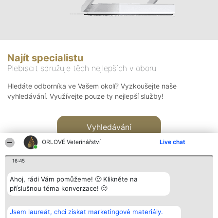
Najít specialistu
Plebiscit sdružuje těch nejlepších v oboru
Hledáte odborníka ve Vašem okolí? Vyzkoušejte naše
vyhledávání. Využívejte pouze ty nejlepší služby!
Vyhledávání
ORLOVÉ Veterinářství
Live chat
16:45
Ahoj, rádi Vám pomůžeme! 🙂 Klikněte na
příslušnou téma konverzace! 🙂
Organizátor hlasování
Plebiscyt
Kontakt
Bright Side Solutions sp. z o.
Vítězové
Kontakt
Jsem laureát, chci získat marketingové materiály.
o. sp. k.
Seznam všech