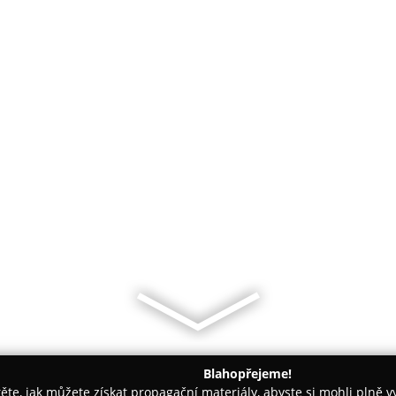
Blahopřejeme!
těte, jak můžete získat propagační materiály, abyste si mohli plně 