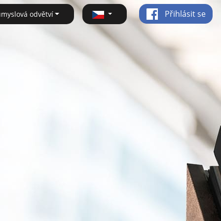
Přihlásit se
ůmyslová odvětví