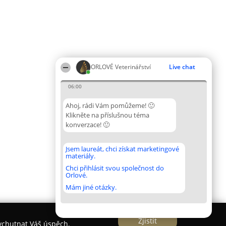
ORLOVÉ Veterinářství
Live chat
06:00
Ahoj, rádi Vám pomůžeme! 🙂
Klikněte na příslušnou téma
konverzace! 🙂
Jsem laureát, chci získat marketingové
materiály.
Chci přihlásit svou společnost do
Orlové.
Mám jiné otázky.
Zjistit
vychutnat Váš úspěch.