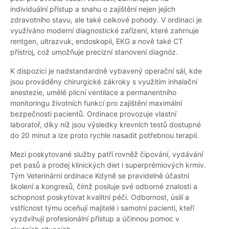
individuální přístup a snahu o zajištění nejen jejich
zdravotního stavu, ale také celkové pohody. V ordinaci je
využíváno moderní diagnostické zařízení, které zahrnuje
rentgen, ultrazvuk, endoskopii, EKG a nově také CT
přístroj, což umožňuje precizní stanovení diagnóz.
K dispozici je nadstandardně vybavený operační sál, kde
jsou prováděny chirurgické zákroky s využitím inhalační
anestezie, umělé plicní ventilace a permanentního
monitoringu životních funkcí pro zajištění maximální
bezpečnosti pacientů. Ordinace provozuje vlastní
laboratoř, díky níž jsou výsledky krevních testů dostupné
do 20 minut a lze proto rychle nasadit potřebnou terapii.
Mezi poskytované služby patří rovněž čipování, vydávání
pet pasů a prodej klinických diet i superprémiových krmiv.
Tým Veterinární ordinace Kdyně se pravidelně účastní
školení a kongresů, čímž posiluje své odborné znalosti a
schopnost poskytovat kvalitní péči. Odbornost, úsilí a
vstřícnost týmu oceňují majitelé i samotní pacienti, kteří
vyzdvihují profesionální přístup a účinnou pomoc v