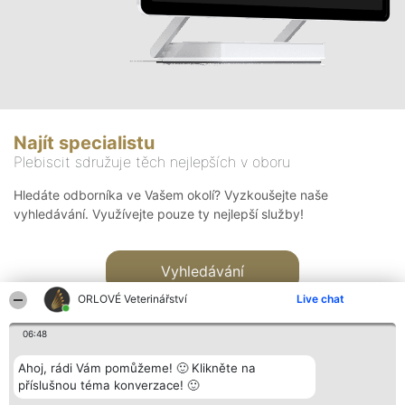
Najít specialistu
Plebiscit sdružuje těch nejlepších v oboru
Hledáte odborníka ve Vašem okolí? Vyzkoušejte naše
vyhledávání. Využívejte pouze ty nejlepší služby!
Vyhledávání
ORLOVÉ Veterinářství
Live chat
06:48
Ahoj, rádi Vám pomůžeme! 🙂 Klikněte na
příslušnou téma konverzace! 🙂
Organizátor hlasování
Plebiscyt
Kontakt