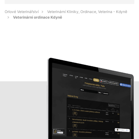
Orlové Veterinářství
Veterinární Kliniky, Ordinace, Veterina - Kdyně
Veterinární ordinace Kdyně