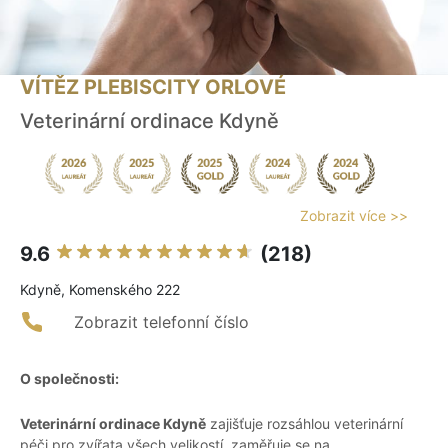
VÍTĚZ PLEBISCITY ORLOVÉ
Veterinární ordinace Kdyně
Zobrazit více >>
9.6
(218)
Kdyně, Komenského 222
Zobrazit telefonní číslo
O společnosti:
Veterinární ordinace Kdyně
zajišťuje rozsáhlou veterinární
péči pro zvířata všech velikostí, zaměřuje se na