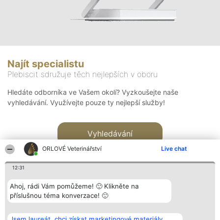
Najít specialistu
Plebiscit sdružuje těch nejlepších v oboru
Hledáte odborníka ve Vašem okolí? Vyzkoušejte naše
vyhledávání. Využívejte pouze ty nejlepší služby!
Vyhledávání
ORLOVÉ Veterinářství
Live chat
12:31
Ahoj, rádi Vám pomůžeme! 🙂 Klikněte na
příslušnou téma konverzace! 🙂
Organizátor hlasování
Plebiscyt
Kontakt
Bright Side Solutions sp. z o.
Vítězové
Kontakt
Jsem laureát, chci získat marketingové materiály.