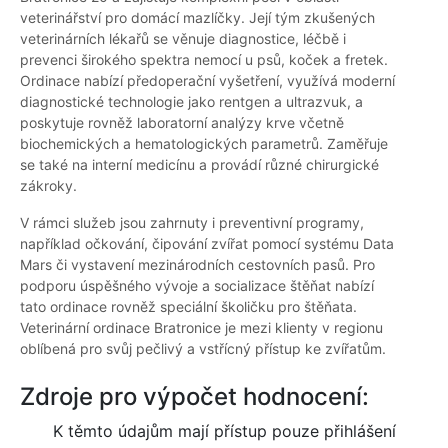
veterinářství pro domácí mazlíčky. Její tým zkušených
veterinárních lékařů se věnuje diagnostice, léčbě i
prevenci širokého spektra nemocí u psů, koček a fretek.
Ordinace nabízí předoperační vyšetření, využívá moderní
diagnostické technologie jako rentgen a ultrazvuk, a
poskytuje rovněž laboratorní analýzy krve včetně
biochemických a hematologických parametrů. Zaměřuje
se také na interní medicínu a provádí různé chirurgické
zákroky.
V rámci služeb jsou zahrnuty i preventivní programy,
například očkování, čipování zvířat pomocí systému Data
Mars či vystavení mezinárodních cestovních pasů. Pro
podporu úspěšného vývoje a socializace štěňat nabízí
tato ordinace rovněž speciální školičku pro štěňata.
Veterinární ordinace Bratronice je mezi klienty v regionu
oblíbená pro svůj pečlivý a vstřícný přístup ke zvířatům.
Zdroje pro výpočet hodnocení:
K těmto údajům mají přístup pouze přihlášení