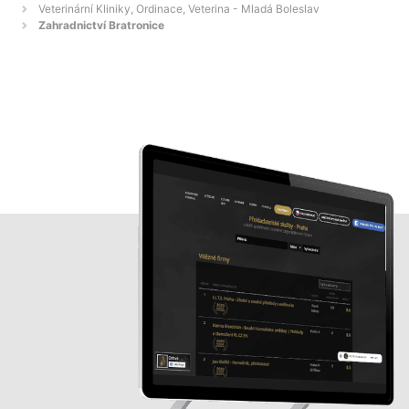
Veterinární Kliniky, Ordinace, Veterina - Mladá Boleslav
Zahradnictví Bratronice