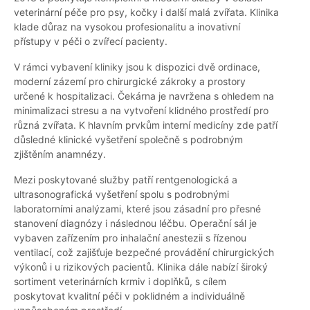
veterinární péče pro psy, kočky i další malá zvířata. Klinika
klade důraz na vysokou profesionalitu a inovativní
přístupy v péči o zvířecí pacienty.
V rámci vybavení kliniky jsou k dispozici dvě ordinace,
moderní zázemí pro chirurgické zákroky a prostory
určené k hospitalizaci. Čekárna je navržena s ohledem na
minimalizaci stresu a na vytvoření klidného prostředí pro
různá zvířata. K hlavním prvkům interní medicíny zde patří
důsledné klinické vyšetření společně s podrobným
zjištěním anamnézy.
Mezi poskytované služby patří rentgenologická a
ultrasonografická vyšetření spolu s podrobnými
laboratorními analýzami, které jsou zásadní pro přesné
stanovení diagnózy i následnou léčbu. Operační sál je
vybaven zařízením pro inhalační anestezii s řízenou
ventilací, což zajišťuje bezpečné provádění chirurgických
výkonů i u rizikových pacientů. Klinika dále nabízí široký
sortiment veterinárních krmiv i doplňků, s cílem
poskytovat kvalitní péči v poklidném a individuálně