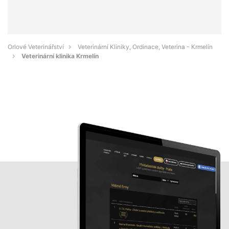
Orlové Veterinářství
Veterinární Kliniky, Ordinace, Veterina - Krmelín
Veterinární klinika Krmelín