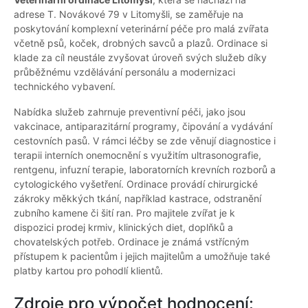
adrese T. Novákové 79 v Litomyšli, se zaměřuje na
poskytování komplexní veterinární péče pro malá zvířata
včetně psů, koček, drobných savců a plazů. Ordinace si
klade za cíl neustále zvyšovat úroveň svých služeb díky
průběžnému vzdělávání personálu a modernizaci
technického vybavení.
Nabídka služeb zahrnuje preventivní péči, jako jsou
vakcinace, antiparazitární programy, čipování a vydávání
cestovních pasů. V rámci léčby se zde věnují diagnostice i
terapii interních onemocnění s využitím ultrasonografie,
rentgenu, infuzní terapie, laboratorních krevních rozborů a
cytologického vyšetření. Ordinace provádí chirurgické
zákroky měkkých tkání, například kastrace, odstranění
zubního kamene či šití ran. Pro majitele zvířat je k
dispozici prodej krmiv, klinických diet, doplňků a
chovatelských potřeb. Ordinace je známá vstřícným
přístupem k pacientům i jejich majitelům a umožňuje také
platby kartou pro pohodlí klientů.
Zdroje pro výpočet hodnocení: