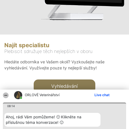
Najít specialistu
Plebiscit sdružuje těch nejlepších v oboru
Hledáte odborníka ve Vašem okolí? Vyzkoušejte naše
vyhledávání. Využívejte pouze ty nejlepší služby!
Vyhledávání
ORLOVÉ Veterinářství
Live chat
08:14
Ahoj, rádi Vám pomůžeme! 🙂 Klikněte na
příslušnou téma konverzace! 🙂
Organizátor hlasování
Plebiscyt
Kontakt