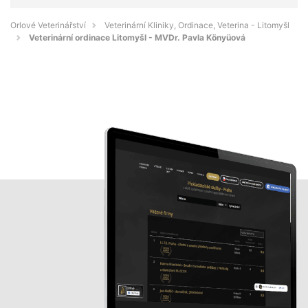
Orlové Veterinářství
Veterinární Kliniky, Ordinace, Veterina - Litomyšl
Veterinární ordinace Litomyšl - MVDr. Pavla Könyüová