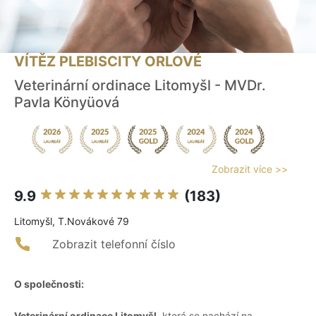
VÍTĚZ PLEBISCITY ORLOVÉ
Veterinární ordinace Litomyšl - MVDr.
Pavla Könyüová
Zobrazit více >>
9.9
(183)
Litomyšl, T.Novákové 79
Zobrazit telefonní číslo
O společnosti:
Veterinární ordinace Litomyšl
, která se nachází na