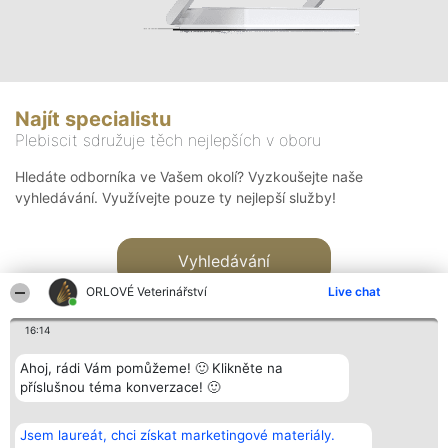
Najít specialistu
Plebiscit sdružuje těch nejlepších v oboru
Hledáte odborníka ve Vašem okolí? Vyzkoušejte naše
vyhledávání. Využívejte pouze ty nejlepší služby!
Vyhledávání
ORLOVÉ Veterinářství
Live chat
16:14
Ahoj, rádi Vám pomůžeme! 🙂 Klikněte na
příslušnou téma konverzace! 🙂
Organizátor hlasování
Plebiscyt
Kontakt
Bright Side Solutions sp. z o.
Vítězové
Kontakt
Jsem laureát, chci získat marketingové materiály.
o. sp. k.
Seznam všech