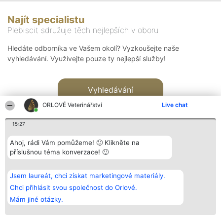
Najít specialistu
Plebiscit sdružuje těch nejlepších v oboru
Hledáte odborníka ve Vašem okolí? Vyzkoušejte naše
vyhledávání. Využívejte pouze ty nejlepší služby!
Vyhledávání
ORLOVÉ Veterinářství
Live chat
15:27
Ahoj, rádi Vám pomůžeme! 🙂 Klikněte na
příslušnou téma konverzace! 🙂
Organizátor hlasování
Plebiscyt
Kontakt
Bright Side Solutions sp. z o.
Vítězové
Kontakt
Jsem laureát, chci získat marketingové materiály.
o. sp. k.
Seznam všech
ul. Ruska 22
laureátů
Chci přihlásit svou společnost do Orlové.
Wrocław 50-079
Zásady
Mám jiné otázky.
KRS 0000749100 | Regon
Pravidla
381313360 | NIP 8943132676
Zásady
ochrany