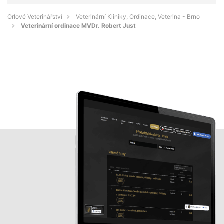
Orlové Veterinářství
Veterinární Kliniky, Ordinace, Veterina - Brno
Veterinární ordinace MVDr. Robert Just