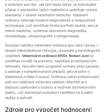
a drobným savcům. Její tým klade důraz na individuální
přístup k pacientům i jejich majitelům a uplatňuje vysoké
standardy v oblasti veterinární medicíny. Vybavení
ordinace zahrnuje moderní diagnostické a terapeutické
technologie, což umožňuje široké portfolio služeb, jako je
interní medicína, rozšířená laboratorní diagnostika,
stomatologie, ultrasonografie a rentgenologie.
Součástí nabídky veterinární ordinace jsou také výkony v
oblasti měkkotkáňové chirurgie, ortopedie a kardiologická
vyšetření.
Veterinární ordinace MVDr. Robert Just
se
zaměřuje rovněž na prevenci, například prostřednictvím
očkování, čipování nebo programů ochrany před parazity
a asistuje u komplikovaných případů, jako je péče o
diabetická zvířata či porod. Ordinace nabízí pohotovostní
péči pro naléhavé zdravotní události. Klientům je k
dispozici parkování u budovy a možnost bezhotovostní
platby, což dokresluje komplexní zaměření na kvalitní
služby a pohodlí.
Zdroje pro výpočet hodnocení: