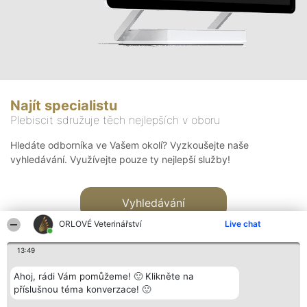
Najít specialistu
Plebiscit sdružuje těch nejlepších v oboru
Hledáte odborníka ve Vašem okolí? Vyzkoušejte naše
vyhledávání. Využívejte pouze ty nejlepší služby!
Vyhledávání
ORLOVÉ Veterinářství
Live chat
13:49
Ahoj, rádi Vám pomůžeme! 🙂 Klikněte na
příslušnou téma konverzace! 🙂
Organizátor hlasování
Plebiscyt
Kontakt