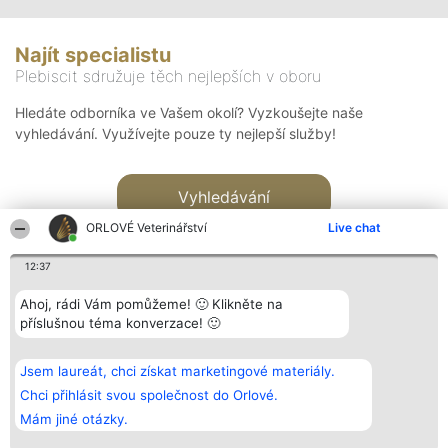
Najít specialistu
Plebiscit sdružuje těch nejlepších v oboru
Hledáte odborníka ve Vašem okolí? Vyzkoušejte naše
vyhledávání. Využívejte pouze ty nejlepší služby!
Vyhledávání
ORLOVÉ Veterinářství
Live chat
12:37
Ahoj, rádi Vám pomůžeme! 🙂 Klikněte na
příslušnou téma konverzace! 🙂
Organizátor hlasování
Plebiscyt
Kontakt
Bright Side Solutions sp. z o.
Vítězové
Kontakt
Jsem laureát, chci získat marketingové materiály.
o. sp. k.
Seznam všech
ul. Ruska 22
laureátů
Chci přihlásit svou společnost do Orlové.
Wrocław 50-079
Zásady
Mám jiné otázky.
KRS 0000749100 | Regon
Pravidla
381313360 | NIP 8943132676
Zásady