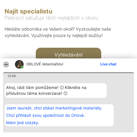
Najít specialistu
Plebiscit sdružuje těch nejlepších v oboru
Hledáte odborníka ve Vašem okolí? Vyzkoušejte naše
vyhledávání. Využívejte pouze ty nejlepší služby!
Vyhledávání
ORLOVÉ Veterinářství
Live chat
12:54
Ahoj, rádi Vám pomůžeme! 🙂 Klikněte na
příslušnou téma konverzace! 🙂
Organizátor hlasování
Plebiscyt
Kontakt
Bright Side Solutions sp. z o.
Vítězové
Kontakt
Jsem laureát, chci získat marketingové materiály.
o. sp. k.
Seznam všech
ul. Ruska 22
laureátů
Chci přihlásit svou společnost do Orlové.
Wrocław 50-079
Zásady
Mám jiné otázky.
KRS 0000749100 | Regon
Pravidla
381313360 | NIP 8943132676
Zásady
ochrany
osobních údajů