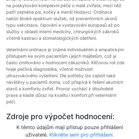
na poskytování komplexní péče o malá zvířata, mezi něž
patří zejména psi, kočky a menší hlodavci. Ordinace
nabízí široké spektrum služeb, od preventivních úkonů
typu vakcinace, čipování a vystavování europasů až po
služby v oblasti interní medicíny, chirurgických zákroků
včetně kastrací a stomatologických ošetření.
Veterinární ordinace je známá individuálním a empatickým
přístupem ke svým pacientům i jejich majitelům, což je
často zmiňováno v hodnocení zákazníků. Klíčovou roli zde
hraje pečlivá diagnostika, včetně možnosti
ultrazvukového vyšetření. Dle potřeby lze zajistit také
návštěvy u pacientů doma, což přispívá k řešení akutních
stavů a komfortu zvířat. Provoz vychází z dlouholeté
praxe a klade důraz na kvalitu i komfort při veterinární
péči.
Zdroje pro výpočet hodnocení:
K těmto údajům mají přístup pouze přihlášení
uživatelé.
Klikněte sem pro přihlášení.