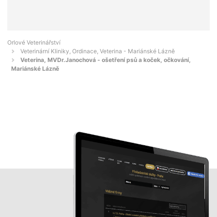
Orlové Veterinářství
Veterinární Kliniky, Ordinace, Veterina - Mariánské Lázně
Veterina, MVDr.Janochová - ošetření psů a koček, očkování,
Mariánské Lázně