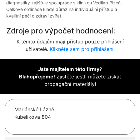
diagnostiky zajišťuje spolupráce s klinikou Vedilab Plzeň.
Celkově ordinace klade důraz na individuální přístup a
kvalitní péči o zdraví zvířat.
Zdroje pro výpočet hodnocení:
K těmto údajům mají přístup pouze přihlášení
uživatelé.
Klikněte sem pro přihlášení.
Jste majitelem této firmy
?
Blahopřejeme!
Zjistěte jestli můžete získat
propagační materiály!
Mariánské Lázně
Kubelíkova 804