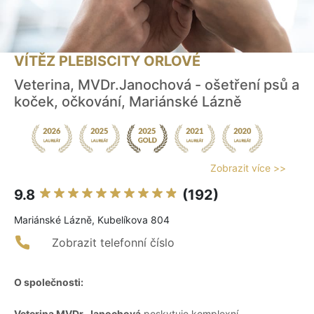
VÍTĚZ PLEBISCITY ORLOVÉ
Veterina, MVDr.Janochová - ošetření psů a
koček, očkování, Mariánské Lázně
Zobrazit více >>
9.8
(192)
Mariánské Lázně, Kubelíkova 804
Zobrazit telefonní číslo
O společnosti:
Veterina MVDr. Janochová
poskytuje komplexní