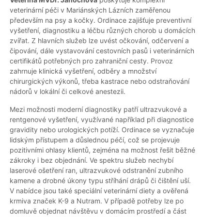
veterinární péči v Mariánských Lázních zaměřenou
především na psy a kočky. Ordinace zajišťuje preventivní
vyšetření, diagnostiku a léčbu různých chorob u domácích
zvířat. Z hlavních služeb lze uvést očkování, odčervení a
čipování, dále vystavování cestovních pasů i veterinárních
certifikátů potřebných pro zahraniční cesty. Provoz
zahrnuje klinická vyšetření, odběry a množství
chirurgických výkonů, třeba kastrace nebo odstraňování
nádorů v lokální či celkové anestezii.
Mezi možnosti moderní diagnostiky patří ultrazvukové a
rentgenové vyšetření, využívané například při diagnostice
gravidity nebo urologických potíží. Ordinace se vyznačuje
lidským přístupem a důslednou péčí, což se projevuje
pozitivními ohlasy klientů, zejména na možnost řešit běžné
zákroky i bez objednání. Ve spektru služeb nechybí
laserové ošetření ran, ultrazvukové odstranění zubního
kamene a drobné úkony typu stříhání drápů či čištění uší.
V nabídce jsou také speciální veterinární diety a ověřená
krmiva značek K-9 a Nutram. V případě potřeby lze po
domluvě objednat návštěvu v domácím prostředí a část