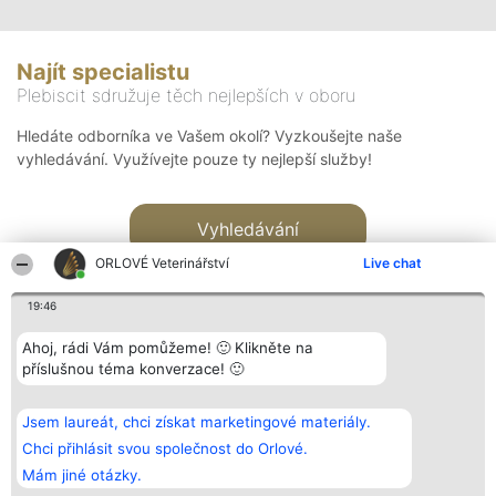
Najít specialistu
Plebiscit sdružuje těch nejlepších v oboru
Hledáte odborníka ve Vašem okolí? Vyzkoušejte naše
vyhledávání. Využívejte pouze ty nejlepší služby!
Vyhledávání
ORLOVÉ Veterinářství
Live chat
19:46
Ahoj, rádi Vám pomůžeme! 🙂 Klikněte na
příslušnou téma konverzace! 🙂
Organizátor hlasování
Plebiscyt
Kontakt
Bright Side Solutions sp. z o.
Vítězové
Kontakt
Jsem laureát, chci získat marketingové materiály.
o. sp. k.
Seznam všech
ul. Ruska 22
laureátů
Chci přihlásit svou společnost do Orlové.
Wrocław 50-079
Zásady
Mám jiné otázky.
KRS 0000749100 | Regon
Pravidla
381313360 | NIP 8943132676
Zásady