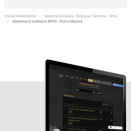
Orlové Veterinářství
Veterinární Kliniky, Ordinace, Veterina - Brno
Veterinární ordinace MVDr. Petra Olmová