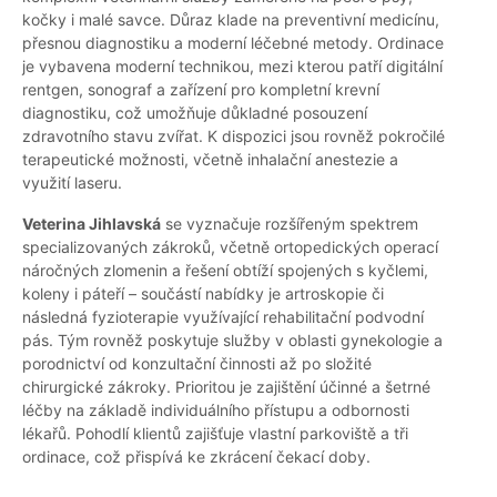
kočky i malé savce. Důraz klade na preventivní medicínu,
přesnou diagnostiku a moderní léčebné metody. Ordinace
je vybavena moderní technikou, mezi kterou patří digitální
rentgen, sonograf a zařízení pro kompletní krevní
diagnostiku, což umožňuje důkladné posouzení
zdravotního stavu zvířat. K dispozici jsou rovněž pokročilé
terapeutické možnosti, včetně inhalační anestezie a
využití laseru.
Veterina Jihlavská
se vyznačuje rozšířeným spektrem
specializovaných zákroků, včetně ortopedických operací
náročných zlomenin a řešení obtíží spojených s kyčlemi,
koleny i páteří – součástí nabídky je artroskopie či
následná fyzioterapie využívající rehabilitační podvodní
pás. Tým rovněž poskytuje služby v oblasti gynekologie a
porodnictví od konzultační činnosti až po složité
chirurgické zákroky. Prioritou je zajištění účinné a šetrné
léčby na základě individuálního přístupu a odbornosti
lékařů. Pohodlí klientů zajišťuje vlastní parkoviště a tři
ordinace, což přispívá ke zkrácení čekací doby.