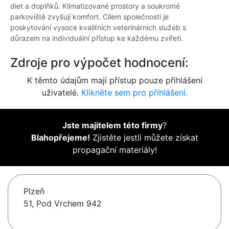
diet a doplňků. Klimatizované prostory a soukromé
parkoviště zvyšují komfort. Cílem společnosti je
poskytování vysoce kvalitních veterinárních služeb s
důrazem na individuální přístup ke každému zvířeti.
Zdroje pro výpočet hodnocení:
K těmto údajům mají přístup pouze přihlášení
uživatelé.
Klikněte sem pro přihlášení.
Jste majitelem této firmy
?
Blahopřejeme!
Zjistěte jestli můžete získat
propagační materiály!
Plzeň
51, Pod Vrchem 942