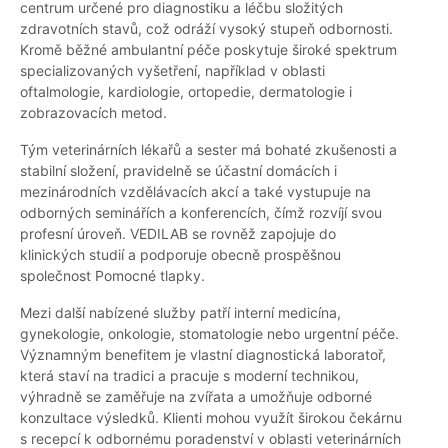
centrum určené pro diagnostiku a léčbu složitých
zdravotních stavů, což odráží vysoký stupeň odbornosti.
Kromě běžné ambulantní péče poskytuje široké spektrum
specializovaných vyšetření, například v oblasti
oftalmologie, kardiologie, ortopedie, dermatologie i
zobrazovacích metod.
Tým veterinárních lékařů a sester má bohaté zkušenosti a
stabilní složení, pravidelně se účastní domácích i
mezinárodních vzdělávacích akcí a také vystupuje na
odborných seminářích a konferencích, čímž rozvíjí svou
profesní úroveň. VEDILAB se rovněž zapojuje do
klinických studií a podporuje obecně prospěšnou
společnost Pomocné tlapky.
Mezi další nabízené služby patří interní medicína,
gynekologie, onkologie, stomatologie nebo urgentní péče.
Významným benefitem je vlastní diagnostická laboratoř,
která staví na tradici a pracuje s moderní technikou,
výhradně se zaměřuje na zvířata a umožňuje odborné
konzultace výsledků. Klienti mohou využít širokou čekárnu
s recepcí k odbornému poradenství v oblasti veterinárních