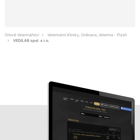
Orlové Veterinářství
Veterinární Kliniky, Ordinace, Veterina - Plzeň
VEDILAB spol. s r.o.