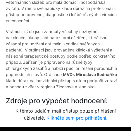
veterinárních služeb pro malá domácí i hospodářská
zvířata. V rámci své nabídky klade důraz na profesionální
přístup při prevenci, diagnostice i léčbě různých zvířecích
onemocnění.
V rámci služeb jsou zahrnuty všechny nezbytné
vakcinační úkony i antiparazitární ošetření, která jsou
zásadní pro udržení optimální kondice svěřených
pacientů. V ordinaci jsou prováděna klinická vyšetření a
následné terapeutické postupy podle potřeb konkrétního
případu. Zařízení je připraveno na různé typy
chirurgických zásahů a nabízí i péči při řešení porodních a
poporodních stavů. Ordinace
MVDr. Miroslava Bednaříka
klade důraz na individuální přístup s cílem podpořit zdraví
a pohodu zvířat v regionu Zlechova a jeho okolí.
Zdroje pro výpočet hodnocení:
K těmto údajům mají přístup pouze přihlášení
uživatelé.
Klikněte sem pro přihlášení.