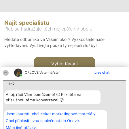
Najít specialistu
Plebiscit sdružuje těch nejlepších v oboru
Hledáte odborníka ve Vašem okolí? Vyzkoušejte naše
vyhledávání. Využívejte pouze ty nejlepší služby!
Vyhledávání
ORLOVÉ Veterinářství
Live chat
11:40
Ahoj, rádi Vám pomůžeme! 🙂 Klikněte na
příslušnou téma konverzace! 🙂
Organizátor hlasování
Plebiscyt
Kontakt
Bright Side Solutions sp. z o.
Vítězové
Kontakt
Jsem laureát, chci získat marketingové materiály.
o. sp. k.
Seznam všech
ul. Ruska 22
laureátů
Chci přihlásit svou společnost do Orlové.
Wrocław 50-079
Zásady
Mám jiné otázky.
KRS 0000749100 | Regon
Pravidla