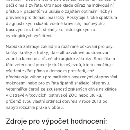
péči o malá zvířata. Ordinace klade důraz na individuální
přístup k pacientům a usiluje o zajištění optimální léčby i
prevence pro domácí mazlíčky. Poskytuje široké spektrum
diagnostických služeb včetně krevních, močových a
trusových rozborů, stejně jako histologických a
cytologických vyšetření.
Nabídka zahrnuje základní a rozšířené očkování pro psy,
kočky, králíky a fretky, dále ultrazvukové odstraňování
zubního kamene a různé chirurgické zákroky. Specifikem
této veterinární praxe je služba výjezdů, která umožňuje
ošetření zvířat přímo v domácím prostředí, což
představuje výhodu pro majitele s omezenými přepravními
možnostmi nebo pro zvířata špatně snášející přepravu.
Veterinářka čerpá ze zkušeností získaných dříve na klinice
v Ostravě-Vítkovicích, ostravské ZOO nebo útulku,
přičemž svou vlastní ordinaci otevřela v roce 2013 po
nabytí rozsáhlé praxe v oboru.
Zdroje pro výpočet hodnocení: