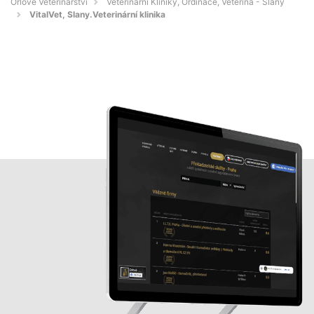
Orlové Veterinářství
Veterinární Kliniky, Ordinace, Veterina - Slaný
VitalVet, Slany.Veterinární klinika