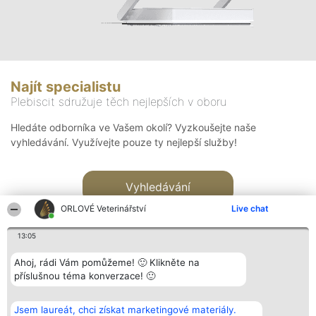
Najít specialistu
Plebiscit sdružuje těch nejlepších v oboru
Hledáte odborníka ve Vašem okolí? Vyzkoušejte naše
vyhledávání. Využívejte pouze ty nejlepší služby!
Vyhledávání
ORLOVÉ Veterinářství
Live chat
13:05
Ahoj, rádi Vám pomůžeme! 🙂 Klikněte na
příslušnou téma konverzace! 🙂
Organizátor hlasování
Plebiscyt
Kontakt
Bright Side Solutions sp. z o.
Vítězové
Kontakt
Jsem laureát, chci získat marketingové materiály.
o. sp. k.
Seznam všech