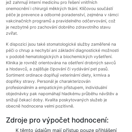
jež zahrnují interní medicínu pro řešení vnitřních
onemocnění i chirurgii měkkých tkání. Klíčovou součástí
péče je prevence a odborné poradenství, zejména v rámci
vakcinačních programů a pravidelného odčervování, což
je nezbytné pro zachování dobrého zdravotního stavu
zvířat.
K dispozici jsou také stomatologické služby zaměřené na
péči o chrup a nechybí ani základní diagnostické možnosti
v podobě hematologických a biochemických vyšetření.
Klinika je rovněž orientována na ošetření drobných savců
a hlodavců, a zajišťuje čipování či vydávání pet pasů.
Sortiment ordinace doplňují veterinární diety, krmiva a
doplňky stravy. Personál je charakterizován
profesionálním a empatickým přístupem, individuální
objednávky pak napomáhají hladkému průběhu návštěv a
snižují čekací doby. Kvalita poskytovaných služeb je
obecně hodnocena velmi pozitivně.
Zdroje pro výpočet hodnocení:
K těmto údajům mají přístup pouze přihlášení